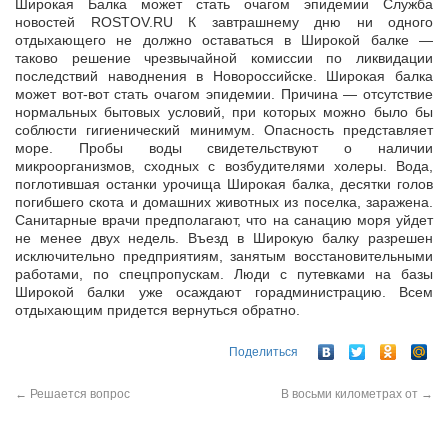
Широкая Балка может стать очагом эпидемии Служба
новостей ROSTOV.RU К завтрашнему дню ни одного
отдыхающего не должно оставаться в Широкой балке —
таково решение чрезвычайной комиссии по ликвидации
последствий наводнения в Новороссийске. Широкая балка
может вот-вот стать очагом эпидемии. Причина — отсутствие
нормальных бытовых условий, при которых можно было бы
соблюсти гигиенический минимум. Опасность представляет
море. Пробы воды свидетельствуют о наличии
микроорганизмов, сходных с возбудителями холеры. Вода,
поглотившая останки урочища Широкая балка, десятки голов
погибшего скота и домашних животных из поселка, заражена.
Санитарные врачи предполагают, что на санацию моря уйдет
не менее двух недель. Въезд в Широкую балку разрешен
исключительно предприятиям, занятым восстановительными
работами, по спецпропускам. Люди с путевками на базы
Широкой балки уже осаждают горадминистрацию. Всем
отдыхающим придется вернуться обратно.
Поделиться
←
Решается вопрос
В восьми километрах от
→