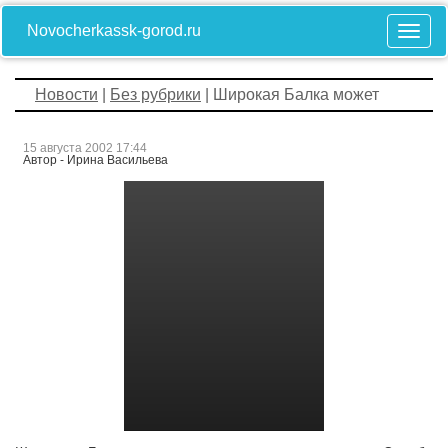
Novocherkassk-gorod.ru
Новости
|
Без рубрики
| Широкая Балка может
15 августа 2002 17:44
Автор - Ирина Васильева