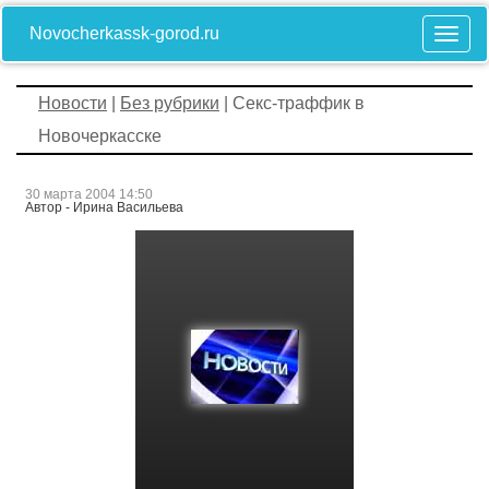
Novocherkassk-gorod.ru
Новости
|
Без рубрики
| Секс-траффик в
Новочеркасске
30 марта 2004 14:50
Автор - Ирина Васильева