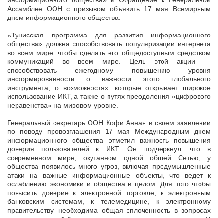
информационного общества» и Обращение к Генеральной
Ассамблее ООН с призывом объявить 17 мая Всемирным
днем информационного общества.
«Тунисская программа для развития информационного
общества» должна способствовать популяризации интернета
во всем мире, чтобы сделать его общедоступным средством
коммуникаций во всем мире. Цель этой акции —
способствовать ежегодному повышению уровня
информированности о важности этого глобального
инструмента, о возможностях, которые открывает широкое
использование ИКТ, а также о путях преодоления «цифрового
неравенства» на мировом уровне.
Генеральный секретарь ООН Кофи Аннан в своем заявлении
по поводу провозглашения 17 мая Международным днем
информационного общества отметил важность повышения
доверия пользователей к ИКТ. Он подчеркнул, что в
современном мире, окутанном одной общей Сетью, у
общества появилось много угроз, включая предумышленные
атаки на важные информационные объекты, что ведет к
ослаблению экономики и общества в целом. Для того чтобы
повысить доверие к электронной торговле, к электронным
банковским системам, к телемедицине, к электронному
правительству, необходима общая сплоченность в вопросах