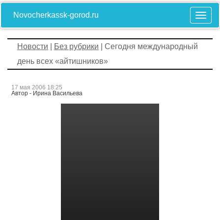
Novocherkassk-gorod.ru
Новости
|
Без рубрики
| Сегодня международный
день всех «айтишников»
17 мая 2006 18:25
Автор - Ирина Васильева