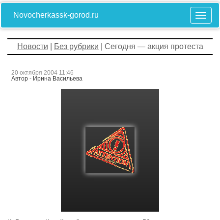
Novocherkassk-gorod.ru
Новости
|
Без рубрики
| Сегодня — акция протеста
20 октября 2004 11:46
Автор - Ирина Васильева