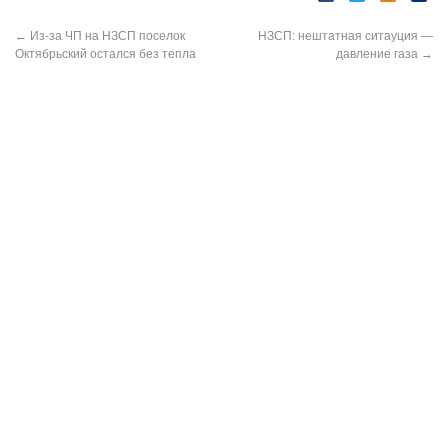
←
Из-за ЧП на НЗСП поселок
НЗСП: нештатная ситауция —
Октябрьский остался без тепла
давление газа
→