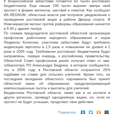
К Всероссийской забастовке готовятся 50 тысяч ростовских
бюджетников. Еще свыше 100 тысяч выразят завтра свой
протест в форме митингов, шествий и пикетов. Как сообщает
ИА REGNUM, областные власти уже
получили уведомление о
проведении ростовской акции в районе Дворца спорта. В
Новочеркасске митинг против реформы образования начнется
в 9:30 у здания театра.
По словам председателя ростовской областной организации
профсоюза работников народного образования и науки
Людмилы Колесник, участники забастовки будут требовать
индексации зарплаты в 1,5 раза и повышение ее уровня в 2
раза в 2005 году. Требования ростовских бюджетников будут
направлены, первую очередь, к российскому правительству.
Областной Совет профсоюзов ранее получил ответ от зам.
губернатора РО Александра Бедрика, в котором сообщается,
что в 2005 году в Ростовской области сохранятся 25%
надбавки на ставки для сельских учителей. Кроме того, на
последнем заседании областного парламента был принят
областной закон об образовании, предусматривающий
компенсационные льготы и выплаты для учителей.
Бюджетники Ростовской области, также как и их коллеги в
других регионах, проведут однодневную акцию, но, если их
протест не будет услышан, продолжат свои действия.
Поделиться