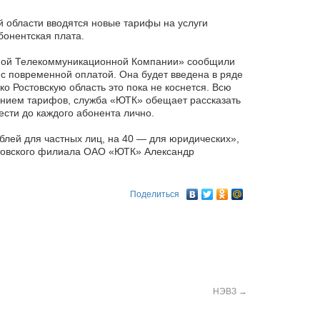
й области вводятся новые тарифы на услуги
бонентская плата.
ной Телекоммуникационной
Компании» сообщили
с повременной оплатой. Она будет введена в ряде
ко Ростовскую область это пока не коснется. Всю
нием тарифов, служба «ЮТК» обещает рассказать
сти до каждого абонента лично.
блей для частных лиц, на 40 — для юридических»,
стовского филиала ОАО «ЮТК» Александр
Поделиться
НЭВЗ
→