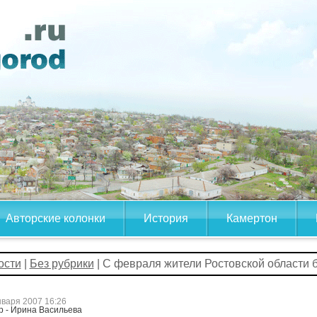
Авторские колонки
История
Камертон
ости
|
Без рубрики
| С февраля жители Ростовской области 
нваря 2007 16:26
р - Ирина Васильева