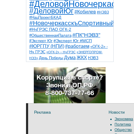
#ДеловойНовочеркасск
#ДеловойЮг
#Кобилев
#НЭВЗ
#НацПроектБКАД
#НовочеркасскъСпортивный
#НчГРЭС ПАО ОГК-2
#ПК"НЭВЗ"
#ОбщественнаяПалата
#Эксперт Юг
#Эксперт Юг #МСП
#ЮРГПУ (НПИ)
#работаем
«ОГК-2» -
Нч ГРЭС
«ОГК-2» – НчГРЭС
«ЭНЕРГОПРОМ-
Дума
ЖКХ
НЭВЗ
День Победы
НЭЗ»
ТНТ
НчГРЭС
Победа
Собор
ТПП
благоустройство
ветераны
выборы
дети
дороги
казаки
коррупция
космос
парк
общественная палата
пожар
роща
спорт
художники
театр
транспорт
Реклама
Новости
Экономика
Политика
Общество