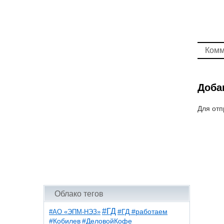
Комм
Доба
Для отп
Облако тегов
#ГД
#АО «ЭПМ-НЭЗ»
#ГД #работаем
#ДеловойКофе
#Кобилев