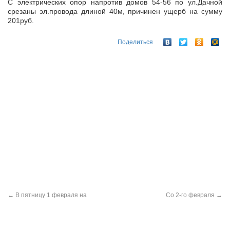
С электрических опор напротив домов 54-56 по ул.Дачной
срезаны эл.провода длиной 40м, причинен ущерб на сумму
201руб.
Поделиться
←
В пятницу 1 февраля на
Со 2-го февраля
→