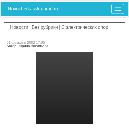
Novocherkassk-gorod.ru
Новости
|
Без рубрики
| С электрических опор
01 февраля 2002 17:05
Автор - Ирина Васильева