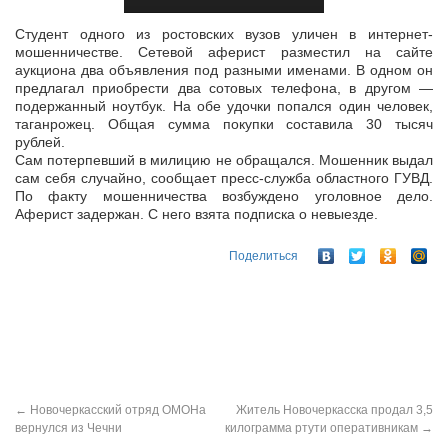
Студент одного из ростовских вузов уличен в интернет-
мошенничестве. Сетевой аферист разместил на сайте
аукциона два объявления под разными именами. В одном он
предлагал приобрести два сотовых
телефона, в другом —
подержанный ноутбук. На обе удочки попался один человек,
таганрожец. Общая сумма покупки составила 30 тысяч
рублей.
Сам потерпевший в милицию не обращался. Мошенник выдал
сам себя случайно, сообщает пресс-служба областного ГУВД.
По факту мошенничества возбуждено уголовное дело.
Аферист задержан. С него взята подписка о невыезде.
Поделиться
←
Новочеркасский отряд ОМОНа
Житель Новочеркасска продал 3,5
вернулся из Чечни
килограмма ртути оперативникам
→