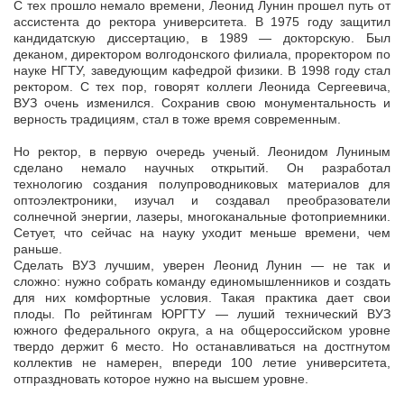
С тех прошло немало времени, Леонид Лунин прошел путь от
ассистента до ректора университета. В 1975 году защитил
кандидатскую диссертацию, в 1989 — докторскую. Был
деканом, директором волгодонского филиала, проректором по
науке НГТУ, заведующим кафедрой физики. В 1998 году стал
ректором. С тех пор, говорят коллеги Леонида Сергеевича,
ВУЗ очень изменился. Сохранив свою монументальность и
верность традициям, стал в тоже время современным.
Но ректор, в первую очередь ученый. Леонидом Луниным
сделано немало научных открытий. Он разработал
технологию создания полупроводниковых материалов для
оптоэлектроники, изучал и создавал преобразователи
солнечной энергии, лазеры, многоканальные фотоприемники.
Сетует, что сейчас на науку уходит меньше времени, чем
раньше.
Сделать ВУЗ лучшим, уверен Леонид Лунин — не так и
сложно: нужно собрать команду единомышленников и создать
для них комфортные условия. Такая практика дает свои
плоды. По рейтингам ЮРГТУ — луший технический ВУЗ
южного федерального округа, а на общероссийском уровне
твердо держит 6 место. Но останавливаться на достгнутом
коллектив не намерен, впереди 100 летие университета,
отпраздновать которое нужно на высшем уровне.