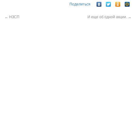
Поделиться
←
НЗСП
И еще об одной акции.
→