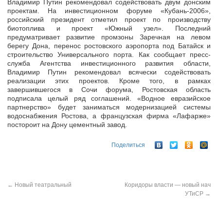
Владимир Путин рекомендовал содействовать двум донским
проектам. На инвестиционном форуме «Кубань-2006»,
российский президент отметил проект по производству
биотоплива и проект «Южный узел». Последний
предуматривает развитие промзоны Заречная на левом
берегу Дона, перенос ростовского аэропорта под Батайск и
строительство Универсального порта. Как сообщает пресс-
служба Агентства инвестиционного развития области,
Владимир Путин рекомендовал всячески содействовать
реализации этих проектов. Кроме того, в рамках
завершившегося в Сочи форума, Ростовская область
подписала целый ряд соглашений. «Водное евразийское
партнерство» будет заниматься модернизацией системы
водоснабжения Ростова, а французская фирма «Лафарже»
постороит на Дону цементный завод.
Поделиться
←
Новый театральный
Коридоры власти — новый нач
УТиСР
→