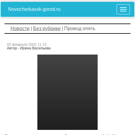
Novocherkassk-gorod.ru
Новости
|
Без рубрики
| Провод опять
05 февраля 2002 11:15
Автор - Ирина Васильева