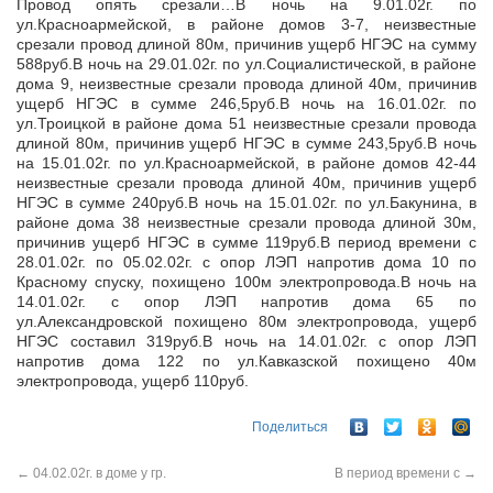
Провод опять срезали…В ночь на 9.01.02г. по
ул.Красноармейской, в районе домов 3-7, неизвестные
срезали провод длиной 80м, причинив ущерб НГЭС на сумму
588руб.В ночь на 29.01.02г. по
ул.Социалистической, в районе
дома 9, неизвестные срезали провода длиной 40м, причинив
ущерб НГЭС в сумме 246,5руб.В ночь на 16.01.02г. по
ул.Троицкой в районе дома 51 неизвестные срезали провода
длиной 80м, причинив ущерб НГЭС в сумме 243,5руб.В ночь
на 15.01.02г. по ул.Красноармейской, в районе домов 42-44
неизвестные срезали провода длиной 40м, причинив ущерб
НГЭС в сумме 240руб.В ночь на 15.01.02г. по ул.Бакунина, в
районе дома 38 неизвестные срезали провода длиной 30м,
причинив ущерб НГЭС в сумме 119руб.В период времени с
28.01.02г. по 05.02.02г. с опор ЛЭП напротив дома 10 по
Красному спуску, похищено 100м электропровода.В ночь на
14.01.02г. с опор ЛЭП напротив дома 65 по
ул.Александровской похищено 80м электропровода, ущерб
НГЭС составил 319руб.В ночь на 14.01.02г. с опор ЛЭП
напротив дома 122 по ул.Кавказской похищено 40м
электропровода, ущерб 110руб.
Поделиться
←
04.02.02г. в доме у гр.
В период времени с
→