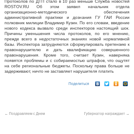
Протоколов по ДТП стало в 10 раз меньше Служба новостей
ROSTOV.RU Об этом заявил начальник отдела
организационно-методического обеспечения
административной практики и дознания ГУ ГАИ России
полковник милиции Владимир Кузин. По его словам, введение
нового кодекса вызвало среди инспекторов настоящий шок.
Причины уменьшения числа протоколов, по его мнению,
прежде всего в недостаточных знаниях новой нормативной
базы. Инспектора затрудняются сформулировать претензию к
правонарушителю и дать квалификацию совершенного
правонарушения. Кроме того, считает Кузин, наверняка
появятся проблемы и с собираемостью штрафов, что ощутят
на себе региональные бюджеты. Поскольку права больше не
задерживают, ничто не заставляет нарушителя платить
Поделиться
←
Поздравляем с Днем
Губернатор награждает
→