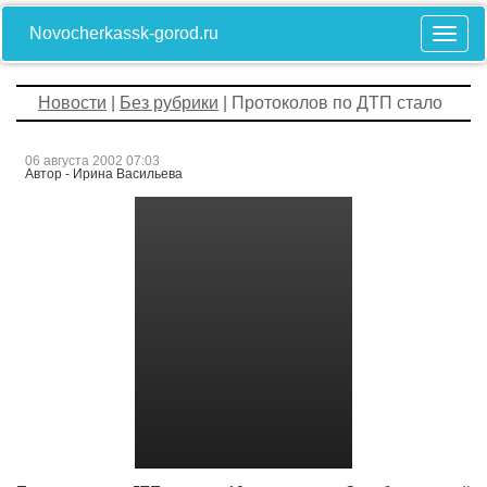
Novocherkassk-gorod.ru
Новости
|
Без рубрики
| Протоколов по ДТП стало
06 августа 2002 07:03
Автор - Ирина Васильева