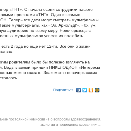
нер «ТНТ». С начала осени сотрудники нашего
новыми проектами «ТНТ». Один из самых
ИОН.
Теперь все дети могут смотреть мультфильмы
кие мультсериалы, как «Эй, Арнольд!'», «0х, уж
ую аудиторию по всему миру. Новочеркасцы с
естных мультфильмов успели их полюбить.
сть 2 года но еще нет 12-ти. Все они о жизни
вствах.
гим родителям было бы полезно взглянуть на
ей. Ведь главный принцип НИКЕЛОДИОН «Интересы
ностью можно сказать: Знакомство новочеркасских
тоялось.
Поделиться
ание постоянной комиссии «По вопросам здравоохранения,
экологии и природопользования»
→