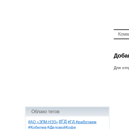
Комм
Доба
Для отп
Облако тегов
#ГД
#АО «ЭПМ-НЭЗ»
#ГД #работаем
#ДеловойКофе
#Кобилев