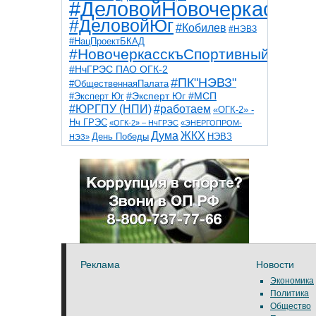
#ДеловойНовочеркасск
#ДеловойЮг
#Кобилев
#НЭВЗ
#НацПроектБКАД
#НовочеркасскъСпортивный
#НчГРЭС ПАО ОГК-2
#ПК"НЭВЗ"
#ОбщественнаяПалата
#Эксперт Юг
#Эксперт Юг #МСП
#ЮРГПУ (НПИ)
#работаем
«ОГК-2» -
Нч ГРЭС
«ОГК-2» – НчГРЭС
«ЭНЕРГОПРОМ-
Дума
ЖКХ
НЭВЗ
День Победы
НЭЗ»
ТНТ
НчГРЭС
Победа
Собор
ТПП
благоустройство
ветераны
выборы
дети
дороги
казаки
коррупция
космос
парк
общественная палата
пожар
роща
спорт
художники
театр
транспорт
Реклама
Новости
Экономика
Политика
Общество