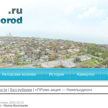
Авторские колонки
История
Камертон
ости
|
Без рубрики
| «ПРомо акция — Никельодион»
ктября 2003 00:25
р - Ирина Васильева