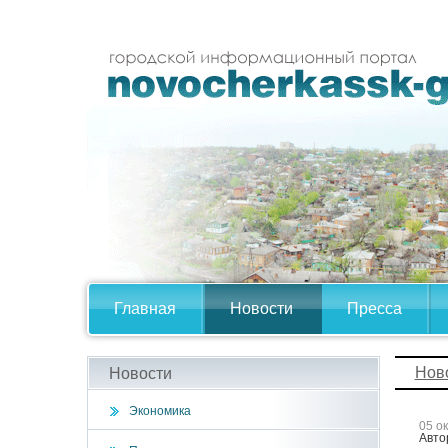
Главная
Новости
Пресса
Нов
Новости
Экономика
05 о
Авто