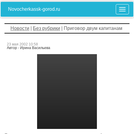
Novocherkassk-gorod.ru
Новости
|
Без рубрики
| Приговор двум капитанам
23 мая 2002 10:58
Автор - Ирина Васильева