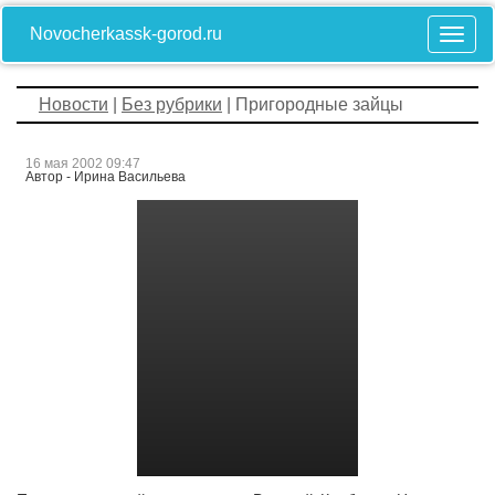
Novocherkassk-gorod.ru
Новости
|
Без рубрики
| Пригородные зайцы
16 мая 2002 09:47
Автор - Ирина Васильева