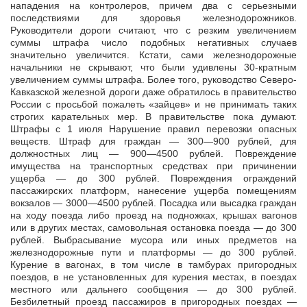
нападения на контролеров, причем два с серьезными
последствиями для здоровья железнодорожников.
Руководители дороги считают, что с резким увеличением
суммы штрафа число подобных негативных случаев
значительно увеличится. Кстати, сами железнодорожные
начальники не скрывают, что были удивлены 30-кратным
увеличением суммы штрафа. Более того, руководство Северо-
Кавказской железной дороги даже обратилось в правительство
России с просьбой пожалеть «зайцев» и не принимать таких
строгих карательных мер. В правительстве пока думают.
Штрафы с 1 июля Нарушение правил перевозки опасных
веществ. Штраф для граждан — 300—900 рублей, для
должностных лиц — 900—4500 рублей. Повреждение
имущества на транспортных средствах при причинении
ущерба — до 300 рублей. Повреждения ограждений
пассажирских платформ, нанесение ущерба помещениям
вокзалов — 3000—4500 рублей. Посадка или высадка граждан
на ходу поезда либо проезд на подножках, крышах вагонов
или в других местах, самовольная остановка поезда — до 300
рублей. Выбрасывание мусора или иных предметов на
железнодорожные пути и платформы — до 300 рублей.
Курение в вагонах, в том числе в тамбурах пригородных
поездов, в не установленных для курения местах, в поездах
местного или дальнего сообщения — до 300 рублей.
Безбилетный проезд пассажиров в пригородных поездах —