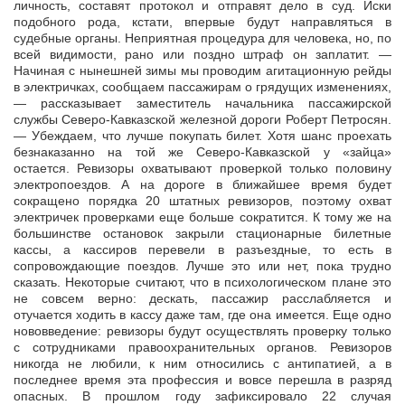
личность, составят протокол и отправят дело в суд. Иски
подобного рода, кстати, впервые будут направляться в
судебные органы. Неприятная процедура для человека, но, по
всей видимости, рано или поздно штраф он заплатит. —
Начиная с нынешней зимы мы проводим агитационную рейды
в электричках, сообщаем пассажирам о грядущих изменениях,
— рассказывает заместитель начальника пассажирской
службы Северо-Кавказской железной дороги Роберт Петросян.
— Убеждаем, что лучше покупать билет. Хотя шанс проехать
безнаказанно на той же Северо-Кавказской у «зайца»
остается. Ревизоры охватывают проверкой только половину
электропоездов. А на дороге в ближайшее время будет
сокращено порядка 20 штатных ревизоров, поэтому охват
электричек проверками еще больше сократится. К тому же на
большинстве остановок закрыли стационарные билетные
кассы, а кассиров перевели в разъездные, то есть в
сопровождающие поездов. Лучше это или нет, пока трудно
сказать. Некоторые считают, что в психологическом плане это
не совсем верно: дескать, пассажир расслабляется и
отучается ходить в кассу даже там, где она имеется. Еще одно
нововведение: ревизоры будут осуществлять проверку только
с сотрудниками правоохранительных органов. Ревизоров
никогда не любили, к ним относились с антипатией, а в
последнее время эта профессия и вовсе перешла в разряд
опасных. В прошлом году зафиксировало 22 случая