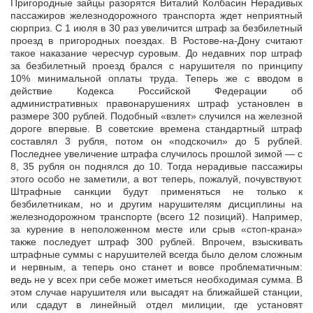
Пригородные зайцы разорятся Виталий Колбасин Нерадивых
пассажиров железнодорожного транспорта ждет неприятный
сюрприз. С 1 июля в 30 раз увеличится штраф за безбилетный
проезд в пригородных
поездах. В Ростове-на-Дону считают
такое наказание чересчур суровым. До недавних пор штраф
за безбилетный проезд брался с нарушителя по принципу
10% минимальной оплаты труда. Теперь же с вводом в
действие Кодекса Российской Федерации об
административных правонарушениях штраф установлен в
размере 300 рублей. Подобный «взлет» случился на железной
дороге впервые. В советские времена стандартный штраф
составлял 3 рубля, потом он «подскочил» до 5 рублей.
Последнее увеличение штрафа случилось прошлой зимой — с
8, 35 рубля он поднялся до 10. Тогда нерадивые пассажиры
этого особо не заметили, а вот теперь, пожалуй, почувствуют.
Штрафные санкции будут применяться не только к
безбилетникам, но и другим нарушителям дисциплины на
железнодорожном транспорте (всего 12 позиций). Например,
за курение в неположенном месте или срыв «стоп-крана»
также последует штраф 300 рублей. Впрочем, взыскивать
штрафные суммы с нарушителей всегда было делом сложным
и нервным, а теперь оно станет и вовсе проблематичным:
ведь не у всех при себе может иметься необходимая сумма. В
этом случае нарушителя или высадят на ближайшей станции,
или сдадут в линейный отдел милиции, где установят