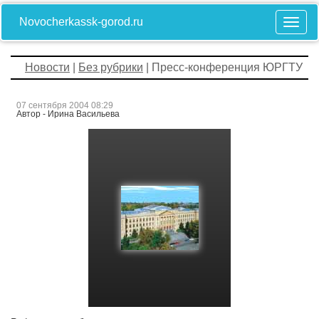
Novocherkassk-gorod.ru
Новости
|
Без рубрики
| Пресс-конференция ЮРГТУ
07 сентября 2004 08:29
Автор - Ирина Васильева