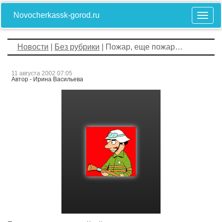
Novocherkassk-gorod.ru
Новости
|
Без рубрики
| Пожар, еще пожар…
11 августа 2002 07:05
Автор - Ирина Васильева