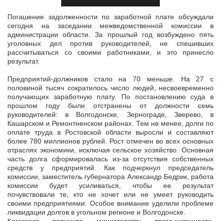
Погашение задолженности по заработной плате обсуждали
сегодня на заседании межведомственной комиссии в
администрации области. За прошлый год возбуждено пять
уголовных дел против руководителей, не
спешивших
рассчитываться со своими работниками, и это принесло
результат.
Предприятий-должников стало на 70 меньше. На 27 с
половиной тысяч сократилось число людей, несвоевременно
получающих заработную плату. По постановлению суда в
прошлом году были отстранены от должности семь
руководителей: в Волгодонске, Зернограде, Зверево, в
Кашарском и Ремонтненском районах. Тем не менее, долги по
оплате труда в Ростовской области выросли и составляют
более 780 миллионов рублей. Рост отмечен во всех основных
отраслях экономики, исключая сельское хозяйство. Основная
часть долга сформировалась из-за отсутствия собственных
средств у предприятий. Как подчеркнул председатель
комиссии, заместитель губернатора Александр Бедрик, работа
комиссии будет усиливаться, чтобы ее результат
почувствовали те, кто не хочет или не умеет руководить
своими предприятиями. Особое внимание уделили проблеме
ликвидации долгов в угольном регионе и Волгодонске.