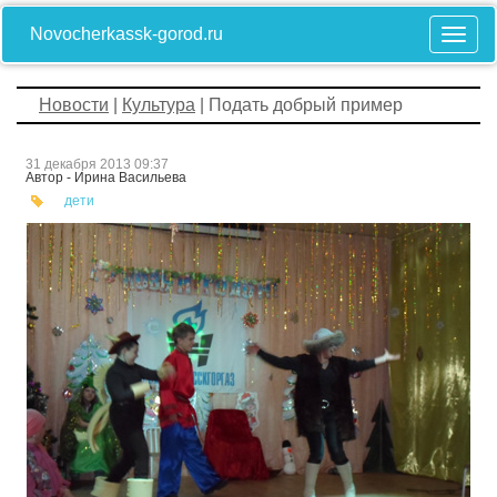
Novocherkassk-gorod.ru
Новости
|
Культура
| Подать добрый пример
31 декабря 2013 09:37
Автор - Ирина Васильева
дети