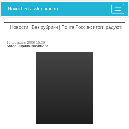
Novocherkassk-gorod.ru
Новости
|
Без рубрики
| Почта России: итоги радуют!
12 февраля 2006 15:26
Автор - Ирина Васильева