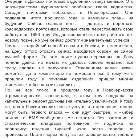
Очереди в Донских почтовых отделениях станут меньше. Это
новочеркасским журналистам пообещал глава ведомства.
Сегодня почтовики собрались в Новочеркасске. Они
подводили итоги прошлого года и намечали
планы на
будущий. Сейчас главная цель — догнать и перегнать
краснодарских почтовиков, которые стали перестраивать свою
работу еще 1993 году. Их донские коллеги стали работать по-
новому позже, но уже сейчас достигли значительных успехов.
Почта — старейший способ связи и в России, и, естественно,
на Дону, оттого отрасль сейчас находится совсем не самой
лучшей форме. То, что почте нужны перемены на Дону
поняли давно, но начать их удалось совсем недавно: все
сразу сделать не получается. Отделениям давно нужны
ремонты, да и компьютеры не помешали бы. К тому же в
прошлом году в почтовые отделения пришли многие
горожане, чтобы оплатить кредиты.
Но, не все плохо: в прошлом году в Новочеркасске
отремонтировали главпочтамт, в этом году средства на
капитальные ремонт должны значительно увеличиться. К тому
же, почта России вводит новые услуги: и отправления теперь
могут быть первого класса — они идут быстрее, и «кибер
почта», и EMS-сообщения. Не остается без внимания и
стратегический плацдарм почтовиков — подписка на
периодику: падения тиражей из-за роста тарифа не
произошло. Платят через почту за газ, электричество, тепло и