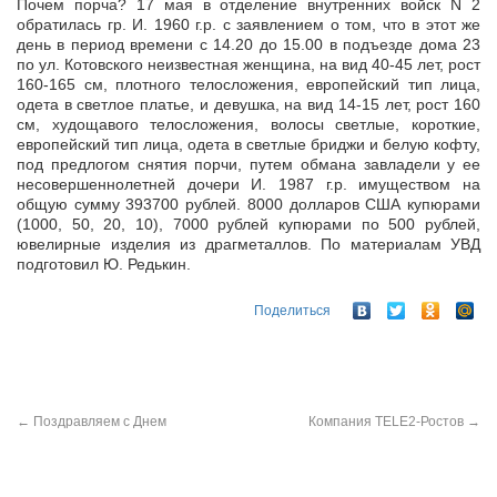
Почем порча? 17 мая в отделение внутренних войск N 2
обратилась гр. И. 1960 г.р. с заявлением о том, что в этот же
день в период времени с 14.20 до 15.00 в подъезде дома 23
по ул. Котовского
неизвестная женщина, на вид 40-45 лет, рост
160-165 см, плотного телосложения, европейский тип лица,
одета в светлое платье, и девушка, на вид 14-15 лет, рост 160
см, худощавого телосложения, волосы светлые, короткие,
европейский тип лица, одета в светлые бриджи и белую кофту,
под предлогом снятия порчи, путем обмана завладели у ее
несовершеннолетней дочери И. 1987 г.р. имуществом на
общую сумму 393700 рублей. 8000 долларов США купюрами
(1000, 50, 20, 10), 7000 рублей купюрами по 500 рублей,
ювелирные изделия из драгметаллов. По материалам УВД
подготовил Ю. Редькин.
Поделиться
←
Поздравляем с Днем
Компания TELE2-Ростов
→