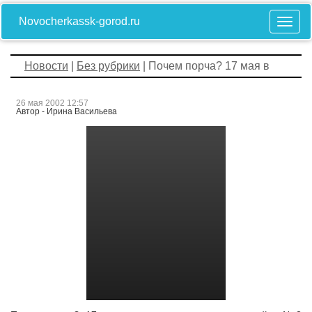
Novocherkassk-gorod.ru
Новости
|
Без рубрики
| Почем порча? 17 мая в
26 мая 2002 12:57
Автор - Ирина Васильева