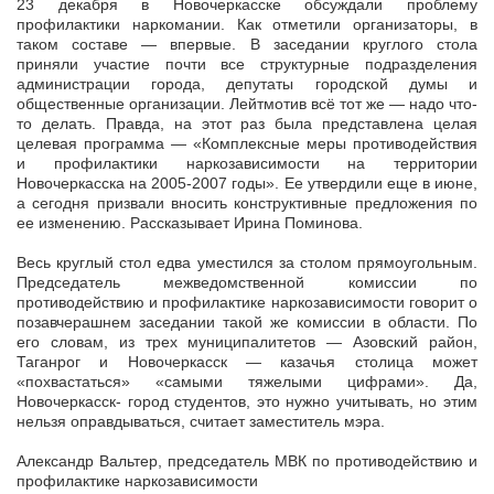
23 декабря в Новочеркасске обсуждали проблему
профилактики наркомании. Как отметили организаторы, в
таком составе — впервые. В заседании круглого стола
приняли участие почти все структурные
подразделения
администрации города, депутаты городской думы и
общественные организации. Лейтмотив всё тот же — надо что-
то делать. Правда, на этот раз была представлена целая
целевая программа — «Комплексные меры противодействия
и профилактики наркозависимости на территории
Новочеркасска на 2005-2007 годы». Ее утвердили еще в июне,
а сегодня призвали вносить конструктивные предложения по
ее изменению. Рассказывает Ирина Поминова.
Весь круглый стол едва уместился за столом прямоугольным.
Председатель межведомственной комиссии по
противодействию и профилактике наркозависимости говорит о
позавчерашнем заседании такой же комиссии в области. По
его словам, из трех муниципалитетов — Азовский район,
Таганрог и Новочеркасск — казачья столица может
«похвастаться» «самыми тяжелыми цифрами». Да,
Новочеркасск- город студентов, это нужно учитывать, но этим
нельзя оправдываться, считает заместитель мэра.
Александр Вальтер, председатель МВК по противодействию и
профилактике наркозависимости