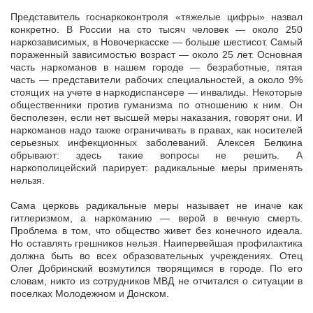
Представитель госнаркоконтроля «тяжелые цифры» назвал
конкретно. В России на сто тысяч человек — около 250
наркозависимых, в Новочеркасске — больше шестисот. Самый
пораженный зависимостью возраст — около 25 лет. Основная
часть наркоманов в нашем городе — безработные, пятая
часть — представители рабочих специальностей, а около 9%
стоящих на учете в наркодиспансере — инвалиды. Некоторые
общественники против гуманизма по отношению к ним. Он
бесполезен, если нет высшей меры наказания, говорят они. И
наркоманов надо также ограничивать в правах, как носителей
серьезных инфекционных заболеваний. Алексея Белкина
обрывают: здесь такие вопросы не решить. А
наркополицейский парирует: радикальные меры применять
нельзя.
Сама церковь радикальные меры называет не иначе как
гитлеризмом, а наркоманию — верой в вечную смерть.
Проблема в том, что общество живет без конечного идеала.
Но оставлять грешников нельзя. Наипервейшая профилактика
должна быть во всех образовательных учреждениях. Отец
Олег Добринский возмутился творящимся в городе. По его
словам, никто из сотрудников МВД не отчитался о ситуации в
поселках Молодежном и Донском.