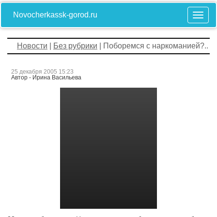
Novocherkassk-gorod.ru
Новости
|
Без рубрики
| Поборемся с наркоманией?..
25 декабря 2005 15:23
Автор - Ирина Васильева