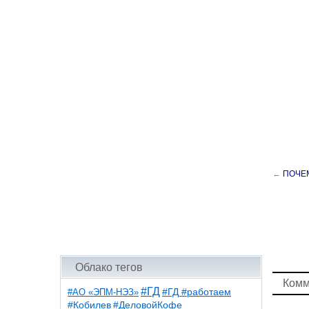
←
ПОЧЕМ
Облако тегов
Комм
#ГД
#АО «ЭПМ-НЭЗ»
#ГД #работаем
#ДеловойКофе
#Кобилев