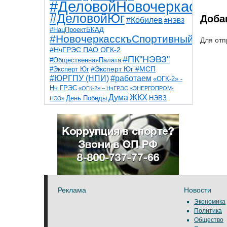
#ДеловойНовочеркасск
#ДеловойЮг
Доба
#Кобилев
#НЭВЗ
#НацПроектБКАД
#НовочеркасскъСпортивный
Для отп
#НчГРЭС ПАО ОГК-2
#ПК"НЭВЗ"
#ОбщественнаяПалата
#Эксперт Юг
#Эксперт Юг #МСП
#ЮРГПУ (НПИ)
#работаем
«ОГК-2» -
Нч ГРЭС
«ОГК-2» – НчГРЭС
«ЭНЕРГОПРОМ-
Дума
ЖКХ
НЭВЗ
День Победы
НЭЗ»
ТНТ
НчГРЭС
Победа
Собор
ТПП
благоустройство
ветераны
выборы
дети
дороги
казаки
коррупция
космос
парк
общественная палата
пожар
роща
спорт
художники
театр
транспорт
Реклама
Новости
Экономика
Политика
Общество