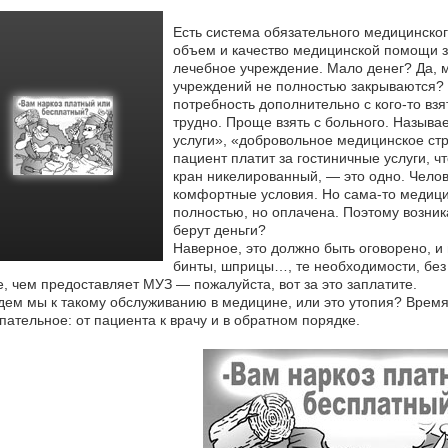
Есть система обязательного медицинског
объем и качество медицинской помощи з
лечебное учреждение. Мало денег? Да,
м
учреждений не полностью закрываются? Д
потребность дополнительно с кого-то взя
трудно. Проще взять с больного. Называ
услуги», «добровольное медицинское стр
пациент платит за гостиничные услуги, ч
кран никелированный, — это одно. Челов
комфортные условия. Но сама-то медицин
полностью, но оплачена. Поэтому возника
берут деньги?
Наверное, это должно быть оговорено, и 
бинты, шприцы…, те необходимости, без 
, чем предоставляет МУЗ — пожалуйста, вот за это заплатите.
ем мы к такому обслуживанию в медицине, или это утопия? Время 
пательное: от пациента к врачу и в обратном порядке.