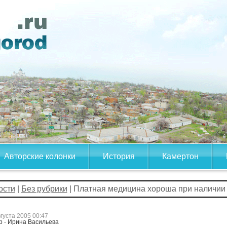
Авторские колонки
История
Камертон
ости
|
Без рубрики
| Платная медицина хороша при наличии
вгуста 2005 00:47
р - Ирина Васильева