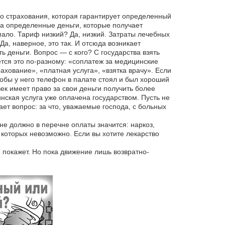
о страхования, которая гарантирует определенный
а определенные деньги, которые получает
ало. Тариф низкий? Да, низкий. Затраты лечебных
а, наверное, это так. И отсюда возникает
ть деньги. Вопрос — с кого? С государства взять
ется это по-разному: «соплатеж за медицинские
ахование», «платная услуга», «взятка врачу». Если
тобы у него телефон в палате стоял и был хороший
ек имеет право за свои деньги получить более
ская услуга уже оплачена государством. Пусть не
ет вопрос: за что, уважаемые господа, с больных
не должно в перечне оплаты значится: наркоз,
которых невозможно. Если вы хотите лекарство
покажет. Но пока движение лишь возвратно-