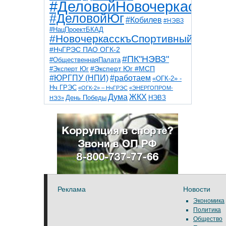
#ДеловойНовочеркасск
#ДеловойЮг
#Кобилев
#НЭВЗ
#НацПроектБКАД
#НовочеркасскъСпортивный
#НчГРЭС ПАО ОГК-2
#ПК"НЭВЗ"
#ОбщественнаяПалата
#Эксперт Юг
#Эксперт Юг #МСП
#ЮРГПУ (НПИ)
#работаем
«ОГК-2» -
Нч ГРЭС
«ОГК-2» – НчГРЭС
«ЭНЕРГОПРОМ-
Дума
ЖКХ
НЭВЗ
День Победы
НЭЗ»
ТНТ
НчГРЭС
Победа
Собор
ТПП
благоустройство
ветераны
выборы
дети
дороги
казаки
коррупция
космос
парк
общественная палата
пожар
роща
спорт
художники
театр
транспорт
Реклама
Новости
Экономика
Политика
Общество