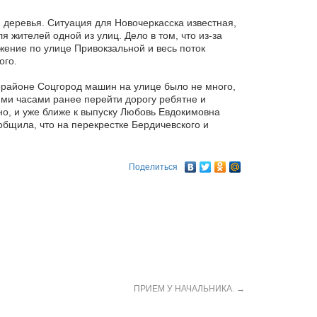
деревья. Ситуация для Новочеркасска известная,
я жителей одной из улиц. Дело в том, что из-за
ение по улице Привокзальной и весь поток
ого.
орайоне Соцгород машин на улице было не много,
ими часами ранее перейти дорогу ребятне и
о, и уже ближе к выпуску Любовь Евдокимовна
общила, что на перекрестке Бердичевского и
Поделиться
ПРИЕМ У НАЧАЛЬНИКА.
→