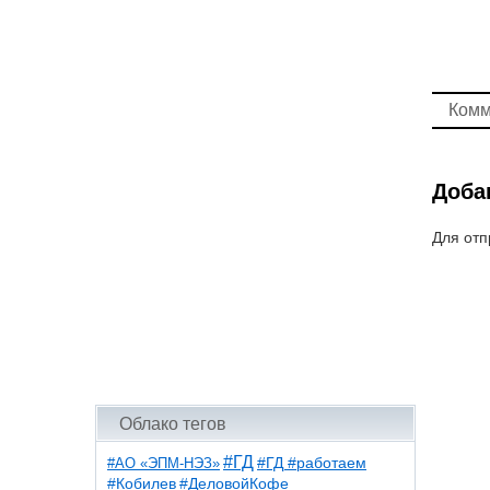
Комм
Доба
Для отп
Облако тегов
#ГД
#АО «ЭПМ-НЭЗ»
#ГД #работаем
#ДеловойКофе
#Кобилев