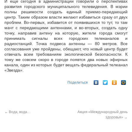
И еще сегодня в администрации говорили о перспективах
развития городского муниципального телевидения. В мэрии
полны решимости создать единый приемо-передающий
центр. Таким образом власти желают
избавиться сразу от двух
проблем. Во-первых, избавится от появившихся то тут, то там
мачт с передающими антеннами, и во-вторых, создать одну
точку, направив антену на которую, жители города смогут
принимать сигналы всех городских телеканалов и
радиостанций. Точка подвеса антенны — 80 метров. Все
согласования уже пройдены, обещают, что новый центр будет
отвечать всем требованиям экологической безопасности. К
тому же совсем скоро в городе появтся два новых эфирных
канала, один из которых будет вещать федеральный телеанал
«Звезда».
Поделиться
←
Вода, вода…
Акция «Международный день
здоровья»
→