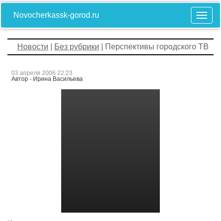
Novocherkassk-gorod.ru
Новости
|
Без рубрики
| Перспективы городского ТВ
03 апреля 2006 22:23
Автор - Ирина Васильева