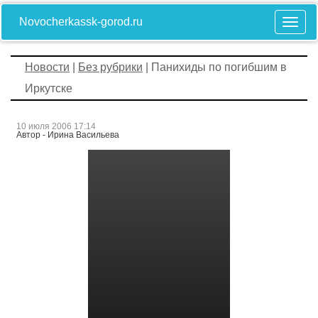
Novocherkassk-gorod.ru
Новости
|
Без рубрики
| Панихиды по погибшим в
Иркутске
10 июля 2006 17:14
Автор - Ирина Васильева