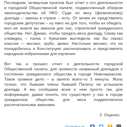
Последним, четвертым пунктом был отчет о его деятельности
в городской Общественной палате, подкрепленный обзором
законодательства об НКО. Судя по весу (физическому)
доклада – законы в стране – есть. От зачем их представлять
городским депутатам – ну явно не для того, чтобы их обидеть:
мол не знаете вы законов для нас, строителей гражданского
общества. Нет. Думаю, чтобы придать веса докладу. Скажу как
очевидец – папка с бумагами выглядела, как бы сказал
классик — весомо, грубо, зримо. Настолько весомо, что не
понадобилось и Конституцию распечатывать и представлять
народным избранникам для изучения.
Вот так и прошел отчет о деятельности городской
Общественной палаты, для громкости названный докладом о
состоянии гражданского общества в городе Новочеркасске.
Такое громкое дело – а заняло всего-то 3 минуты. Жаль
только, что бывшие члены бывшей Палаты не услышали
доклада. А мы сообщаем всем о нем просто так, для
информации, давая понять, что существует у нас в городе
гражданское общество, для веса подкрепленное
распечатанными законами.
З. Ощенко.
Поделиться