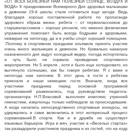
«ОТ ВСЕХ БОЛЕЗНЕЙ НАМ ПОЛЕЗНЕЙ СОЛНЦЕ, ВОЗДУХ И
ВОДА» К празднованию Всемирного Дня здоровья мальчишки
и девчонки 19-й школы стали готовиться еще загодя. Ведь
благодаря хорошо поставленной работе по
пропаганде
здорового образа жизни, ребята – от первоклассников до
старшеклассников – хорошо уяснили, что именно физические
упражнения помогают быть всегда бодрыми и здоровыми,
невзирая на непогоду, да и в учебы спорт хороший помощник.
.Поэтому в спортивном празднике изъявили принять участие
очень много мальчишек и девчонок. Но буквально накануне
назначенного дня задул холодный ведер, погода испортилась
и чуть было не сорвала проведение спортивного
мероприятия. Но 5 апреля , хотя и было еще холодновато, но
выглянуло солнышко, как бы говоря ребятам. Я с вами и
непогода нам нипочем. В этот день в гости к ребятам
приехали и наши немецкие гости. Вначале, когда все
участники праздника перед основной программой
соревнований разминались, под руководством педагога-
организатора Н.П.Власовой. выполняя комплекс утренней
гимнастики, изерлонцы только наблюдали за происходившим.
А когда начались непосредственно спортивные конкурсы, не
удержались и сами включились в этот интересный процесс
соревнований.В спорте. Как и в дружбе не существует
языковых барьеров. Игра в мяч, участие в «Веселых стартах»
так раззадорили участников праздника и их гостей, что на ходу