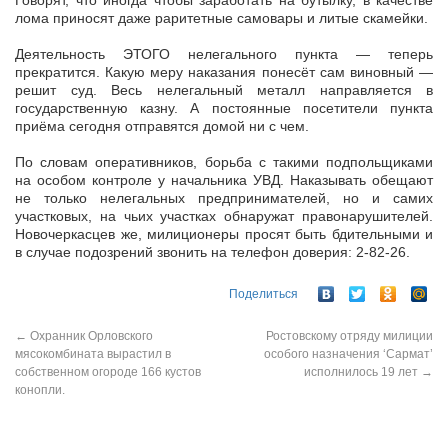
Говорят, что иногда чтобы заработать на бутылку, в качестве
лома приносят даже раритетные самовары и литые скамейки.
Деятельность ЭТОГО нелегального пункта — теперь
прекратится. Какую меру наказания понесёт сам виновный —
решит суд. Весь нелегальный металл направляется в
государственную казну. А постоянные посетители пункта
приёма сегодня отправятся домой ни с чем.
По словам оперативников, борьба с такими подпольщиками
на особом контроле у начальника УВД. Наказывать обещают
не только нелегальных предпринимателей, но и самих
участковых, на чьих участках обнаружат правонарушителей.
Новочеркасцев же, милиционеры просят быть бдительными и
в случае подозрений звонить на телефон доверия: 2-82-26.
Поделиться
←
Охранник Орловского
Ростовскому отряду милиции
мясокомбината вырастил в
особого назначения ‘Сармат’
собственном огороде 166 кустов
исполнилось 19 лет
→
конопли.