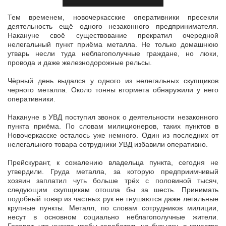
Тем временем, новочеркасские оперативники пресекли
деятельность ещё одного незаконного предпринимателя.
Накануне своё существование прекратил очередной
нелегальный пункт приёма металла. Не только
домашнюю
утварь несли туда неблагополучные граждане, но люки,
провода и даже железнодорожные рельсы.
Чёрный день выдался у одного из нелегальных скупщиков
черного металла. Около тонны втормета обнаружили у него
оперативники.
Накануне в УВД поступил звонок о деятельности незаконного
пункта приёма. По словам милиционеров, таких пунктов в
Новочеркасске осталось уже немного. Один из последних от
нелегального товара сотрудники УВД избавили оперативно.
Прейскурант, к сожалению владельца пункта, сегодня не
утвердили. Груда металла, за которую предприимчивый
хозяин заплатил чуть больше трёх с половиной тысяч,
следующим скупщикам отошла бы за шесть. Принимать
подобный товар из частных рук не гнушаются даже легальные
крупные пункты. Металл, по словам сотрудников милиции,
несут в основном социально неблагополучные жители.