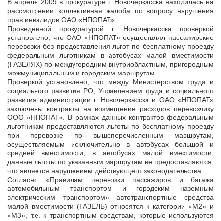
В апреле 2009 в прокуратуре г. Новочеркасска находилась на
рассмотрении коллективная жалоба по вопросу нарушения
прав инвалидов ОАО «НПОПАТ».
Проведенной прокуратурой г. Новочеркасска проверкой
установлено, что ОАО «НПОПАТ» осуществлял пассажирские
перевозки без предоставления льгот по бесплатному проезду
федеральным льготникам в автобусах малой вместимости
(ГАЗЕЛЯХ) по междугородним внутриобластным, пригородным
межмуниципальным и городским маршрутам.
Проверкой установлено, что между Министерством труда и
социального развития РО, Управлением труда и социального
развития администрации г. Новочеркасска и ОАО «НПОПАТ»
заключены контракты на возмещение расходов перевозчику
ООО «НПОПАТ». В рамках данных контрактов федеральным
льготникам предоставляются льготы по бесплатному проезду
при перевозке по вышеперечисленным маршрутам,
осуществляемым исключительно в автобусах большой и
средней вместимости, в автобусах малой вместимости,
данные льготы по указанным маршрутам не предоставляются,
что является нарушением действующего законодательства.
Согласно «Правилам перевозки пассажиров и багажа
автомобильным транспортом и городским наземным
электрическим транспортом» автотранспортные средства
малой вместимости (ГАЗЕЛЬ) относятся к категории «М2» и
«М3», т.е. к транспортным средствам, которые используются