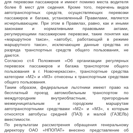
для перевозки пассажиров и имеют помимо места водителя
более 8 мест для сидения. Кроме того, перечень видов
автотранспортных средств, осуществляющих перевозки
пассажиров и багажа, установленный Правилами, является
исчерпывающим. При этом в Правилах, равно, как и иными
законами и нормативными правовыми актами,
регулирующими пассажирские перевозки, такие понятия как
«маршрутное такси», «автобус, работающий в режиме
маршрутного такси», исключающие данные средства из
разряда транспортных средств общего пользования, не
даются.
Согласно ст.4 Положения «Об организации регулярных
перевозок пассажиров и багажа транспортом общего
пользования в г. Новочеркасске», транспортные средства
категории «М2» и «М3» отнесены к транспортным средствам
общего пользования.
Таким образом, федеральные льготники имеют право на
бесплатный проезд автомобильным транспортом по
междугородним внутриобластным, пригородным
межмуниципальным и городским маршрутам
автотранспортными средствами «М2» и «М3», к которым
относятся автобусы средней (ПАЗ) и малой (ГАЗЕЛЬ)
вместимости.
По результатам рассмотрения обращения генеральному
директору ОАО «НПОПАТ» внесено представление об