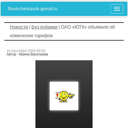
Novocherkassk-gorod.ru
Новости
|
Без рубрики
| ОАО «ЮТК» объявило об
изменении тарифов
16 сентября 2004 08:52
Автор - Ирина Васильева