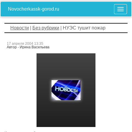
Novocherkassk-gorod.ru
Новости
|
Без рубрики
| НУЭС тушит пожар
17 апреля 2004 13:35
Автор - Ирина Васильева