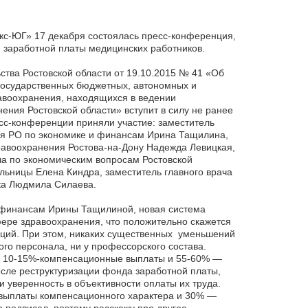
кс-ЮГ» 17 декабря состоялась пресс-конференция,
заработной платы медицинских работников.
тва Ростовской области от 19.10.2015 № 41 «Об
 государственных бюджетных, автономных и
авоохранения, находящихся в ведении
ения Ростовской области» вступит в силу не ранее
есс-конференции приняли участие: заместитель
я РО по экономике и финансам Ирина Тащилина,
равоохранения Ростова-на-Дону Надежда Левицкая,
ча по экономическим вопросам Ростовской
льницы Елена Киндра, заместитель главного врача
ка Людмила Силаева.
 финансам Ирины Тащилиной, новая система
ере здравоохранения, что положительно скажется
аций. При этом, никаких существенных уменьшений
го персонала, ни у профессорского состава.
а, 10-15%-компенсационные выплаты и 55-60% —
ле реструктуризации фонда заработной платы,
 уверенность в объективности оплаты их труда.
 выплаты компенсационного характера и 30% —