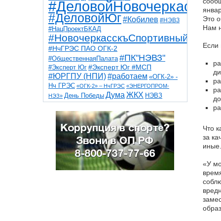
сообщ
#ДеловойНовочеркасск
январ
#ДеловойЮг
Это о
#Кобилев
#НЭВЗ
Нам 
#НацПроектБКАД
#НовочеркасскъСпортивный
Если 
#НчГРЭС ПАО ОГК-2
#ПК"НЭВЗ"
#ОбщественнаяПалата
ра
#Эксперт Юг
#Эксперт Юг #МСП
ди
#ЮРГПУ (НПИ)
#работаем
«ОГК-2» -
ра
Нч ГРЭС
«ОГК-2» – НчГРЭС
«ЭНЕРГОПРОМ-
ра
Дума
ЖКХ
НЭВЗ
День Победы
НЭЗ»
до
ТНТ
НчГРЭС
Победа
Собор
ТПП
ра
благоустройство
ветераны
выборы
дети
дороги
казаки
коррупция
космос
Что к
парк
общественная палата
пожар
роща
за ка
спорт
художники
театр
транспорт
иные
«У мо
время
соблю
вредн
замес
образ