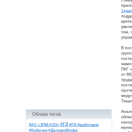
стиму
прило
1xga
подде
крите
увели
том, 
управ
В по
групп
соста
завис
ПКГ 
от 88
труда
поста
проти
медуч
Тащи
Анало
Облако тегов
облас
наход
#ГД
#АО «ЭПМ-НЭЗ»
#ГД #работаем
муниц
#ДеловойКофе
#Кобилев