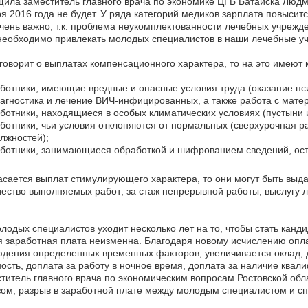
ила заместитель главного врача по экономике ЦГБ Батайска Людм
я 2016 года не будет. У ряда категорий медиков зарплата повысит
чень важно, т.к. проблема неукомплектованности лечебных учреж
необходимо привлекать молодых специалистов в наши лечебные у
говорит о выплатах компенсационного характера, то на это имеют 
ботники, имеющие вредные и опасные условия труда (оказание пс
агностика и лечение ВИЧ-инфицированных, а также работа с мат
ботники, находящиеся в особых климатических условиях (пустыни 
ботники, чьи условия отклоняются от нормальных (сверхурочная р
лжностей);
ботники, занимающиеся обработкой и шифрованием сведений, ост
асается выплат стимулирующего характера, то они могут быть выда
чество выполняемых работ; за стаж непрерывной работы, выслугу 
.
лодых специалистов уходит несколько лет на то, чтобы стать канди
 заработная плата неизменна. Благодаря новому исчислению опла
дения определенных временных факторов, увеличивается оклад, д
ость, доплата за работу в ночное время, доплата за наличие ква
титель главного врача по экономическим вопросам Ростовской об
ом, разрыв в заработной плате между молодым специалистом и с