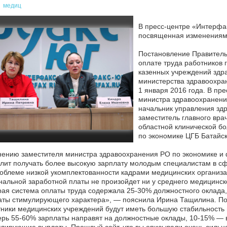
медиц
В пресс-центре «Интерфа
посвященная изменениям 
Постановление Правительс
оплате труда работников
казенных учреждений здр
министерства здравоохран
1 января 2016 года. В пр
министра здравоохранени
начальник управления зд
заместитель главного вра
областной клинической бо
по экономике ЦГБ Батайс
нению заместителя министра здравоохранения РО по экономике и
лит получать более высокую зарплату молодым специалистам в сф
облеме низкой укомплектованности кадрами медицинских организ
альной заработной платы не произойдет ни у среднего медицинско
ая система оплаты труда содержала 25-30% должностного оклад
ты стимулирующего характера», — пояснила Ирина Тащилина. Пос
ники медицинских учреждений будут иметь большую стабильность и
рь 55-60% зарплаты направят на должностные оклады, 10-15% —