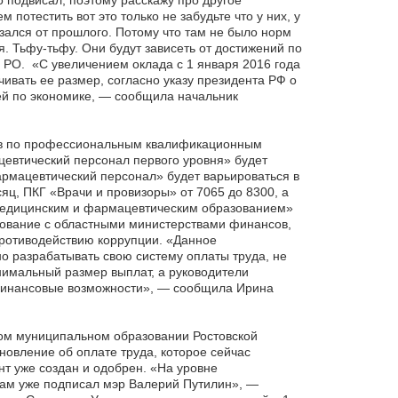
 подвисал, поэтому расскажу про другое
отестить вот это только не забудьте что у них, у
зался от прошлого. Потому что там не было норм
я. Тьфу-тьфу. Они будут зависеть от достижений по
РО. «С увеличением оклада с 1 января 2016 года
ивать ее размер, согласно указу президента РФ о
ней по экономике, — сообщила начальник
ов по профессиональным квалификационным
цевтический персонал первого уровня» будет
армацевтический персонал» будет варьироваться в
яц, ПКГ «Врачи и провизоры» от 7065 до 8300, а
медицинским и фармацевтическим образованием»
сование с областными министерствами финансов,
противодействию коррупции. «Данное
 разрабатывать свою систему оплаты труда, не
имальный размер выплат, а руководители
 финансовые возможности», — сообщила Ирина
ом муниципальном образовании Ростовской
новление об оплате труда, которое сейчас
нт уже создан и одобрен. «На уровне
ам уже подписал мэр Валерий Путилин», —