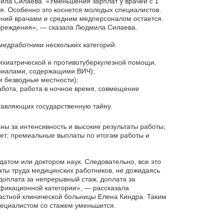
ила Силаева. «Уменьшения зарплат у врачей с 1
ся. Особенно это коснется молодых специалистов.
дений врачами и средним медперсоналом остается.
чреждения», — сказала Людмила Силаева.
медработники нескольких категорий:
ихиатрической и противотуберкулезной помощи,
ериалами, содержащими ВИЧ);
и безводные местности);
абота, работа в ночное время, совмещение
авляющих государственную тайну.
ны за интенсивность и высокие результаты работы;
лет; премиальные выплаты по итогам работы и
датом или доктором наук. Следовательно, все это
ты труда медицинских работников, не дожидаясь
оплата за непрерывный стаж, доплата за
лификационной категории», — рассказала
ластной клинической больницы Елена Киндра. Таким
пециалистом со стажем уменьшится.