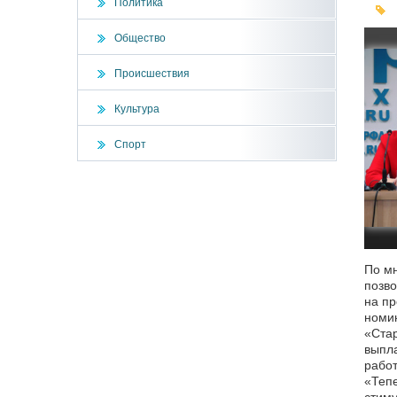
Политика
Общество
Происшествия
Культура
Спорт
По м
позво
на пр
номин
«Стар
выпла
работ
«Тепе