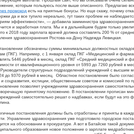
лирующие выплаты. Прошлый сайт, что вы описывали очень сильно
жение, которым пользуюсь после выше описанного. Предлагаю всем п
mes промокод
есть на приятные бонусы. Но еще скажу, почему отка
ржки да и все тупило нереально, тут таких проблем не наблюдаетс
риям эффективности», — добавила замминистра здравоохранения 
чится и заработная плата. Мы и в дальнейшем будем только увелич
что к 2018 году зарплата врачей должна составлять 200 % от сред
ления здравоохранения Ростова-на-Дону Надежда Левицкая.
становлении обозначены суммы минимальных должностных оклад
ам (ПКГ). Например, с 1 января оклад ПКГ «Медицинский и фарма
влять 5446 рублей в месяц, оклад ПКГ «Средний медицинский и ф
имости от квалификационного уровня от 5993 до 7260 рублей в мес
«Руководители структурных подразделений учреждений с высшим 
24 до 9370 рублей в месяц. Областное постановление было согла
 и соцразвития, юстиции, общественным советом и комиссией по 
новление позволяет учреждениям здравоохранения самостоятельно
воречащую принятому положению. В постановлении прописан мин
реждений самостоятельно решат о надбавках, если будут на это
лина.
гичные постановления должны быть отработаны и приняты в кажд
ти. Управление здравоохранения уже подготовило городское поста
ится на обосновании в прокуратуре. А вот в Батайске такой докуме
ипального образования новое положение о зарплате медработник