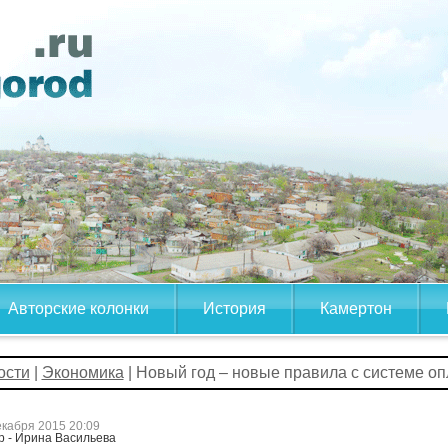
Авторские колонки
История
Камертон
ости
|
Экономика
| Новый год – новые правила с системе о
екабря 2015 20:09
р - Ирина Васильева