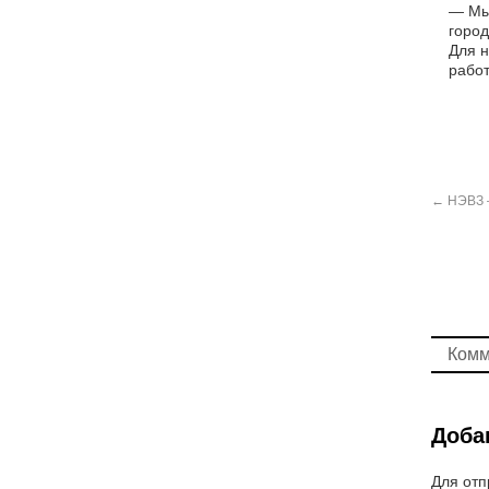
— Мы 
город
Для н
работ
←
НЭВЗ —
Комм
Доба
Для отп