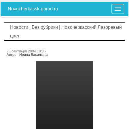
Novocherkassk-gorod.ru
Новости
|
Без рубрики
| Новочеркасский Лазоревый
цвет
28 сентября 2004 18:35
Автор - Ирина Васильева