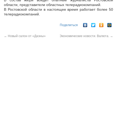
В состав жюри войдет опытные журналисты Ростовской
области, представители областных телерадиокомпаний.
В Ростовской области в настоящее время работает более 50
телерадиокомпаний.
Поделиться
←
Новый салон от «Даэны»
Экономические новости. Валюта.
→