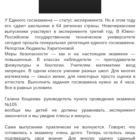
У Единого госэкзамена — статус эксперимента. Но в этом году
его сдают школьники в 64 регионах страны. Новочеркасские
выпускники участвуют в эксперименте третий год. В Южно-
Российском государственном
техническом университете
сегодня прошла генеральная репетиция единого госэкзамена.
Репортаж Людмилы Харитоновой.
Меры безопасности — как и на настоящем экзамене —
повышенные. В классах наблюдатели — преподаватели
физкультуры и биологии. Учителям математики вход
запрещен. В одном классе ученики разных школ. Для многих
математика — смысл жизни, для некоторых просто оценка в
аттестате. Выполнить задания госэкзамена нужно за 4 часа.
Все в равных условиях.
Галина Кощеева- руководитель пункта проведения экзамена
№105:
вообще мы детей не должны уравнивать…эксперимент
закончится и мы увидим плюсы и минусы.
Сами выпускники практически не волнуются. Говорят, что
готовились к экзамену очень долго. Теперь осталось лишь
подтвердить свои знания. Для многих удачно сданный