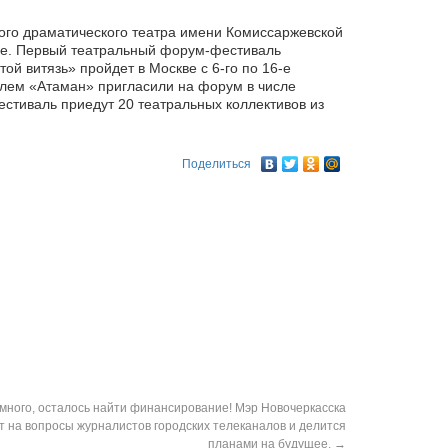
кого драматического театра имени Комиссаржевской
е. Первый театральный форум-фестиваль
той
витязь» пройдет в Москве с 6-го по 16-е
клем «Атаман» пригласили на форум в числе
естиваль приедут 20 театральных коллективов из
Поделиться
много, осталось найти финансирование! Мэр Новочеркасска
т на вопросы журналистов городских телеканалов и делится
планами на будущее.
→