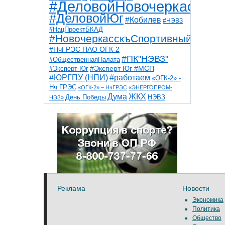
#ДеловойНовочеркасск
#ДеловойЮг
#Кобилев
#НЭВЗ
#НацПроектБКАД
#НовочеркасскъСпортивный
#НчГРЭС ПАО ОГК-2
#ПК"НЭВЗ"
#ОбщественнаяПалата
#Эксперт Юг
#Эксперт Юг #МСП
#ЮРГПУ (НПИ)
#работаем
«ОГК-2» -
Нч ГРЭС
«ОГК-2» – НчГРЭС
«ЭНЕРГОПРОМ-
Дума
ЖКХ
НЭВЗ
День Победы
НЭЗ»
ТНТ
НчГРЭС
Победа
Собор
ТПП
благоустройство
ветераны
выборы
дети
дороги
казаки
коррупция
космос
парк
общественная палата
пожар
роща
спорт
художники
театр
транспорт
Реклама
Новости
Экономика
Политика
Общество