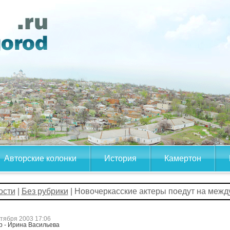
Авторские колонки
История
Камертон
ости
|
Без рубрики
| Новочеркасские актеры поедут на меж
ктября 2003 17:06
р - Ирина Васильева