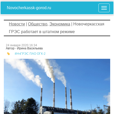
Novocherkassk-gorod.ru
Новости
|
Общество
,
Экономика
| Новочеркасская
ГРЭС работает в штатном режиме
24 января 2020 16:34
Автор - Ирина Васильева
#НчГРЭС ПАО ОГК-2