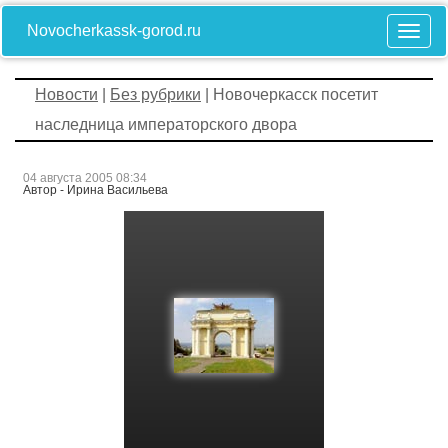
Novocherkassk-gorod.ru
Новости
|
Без рубрики
| Новочеркасск посетит
наследница императорского двора
04 августа 2005 08:34
Автор - Ирина Васильева