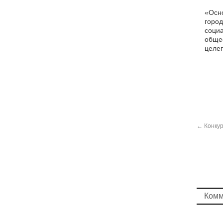
«Осно
город
социа
общес
целеп
←
Конкур
Комм