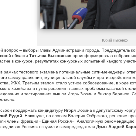
Юрий Лысенко
й вопрос – выборы главы Администрации города. Председатель ко
вской области
Татьяна Быковская
проинформировала собравшихся
астие в конкурсе, результатах конкурсных испытаний каждого учас
 в рамках тестового экзамена потенциальные сити-менеджеры отве
ого самоуправления, муниципальной службы и противодействия ко
ства, ЖКХ. Третьим этапом стало устное собеседование, в ходе ко
ского хозяйства и путях решения главных проблемы казачьей стол
едования и тестирования вышли Игорь Зюзин и Виктор Баранов. 
гласно.
сьбой поддержать кандидатуру Игоря Зюзина к депутатскому корп
лий Рудой
. Накануне, по словам Валерия Озёрского, решение пр
яли члены фракции «Единая Россия». Аналогичную рекомендацию 
аведливая Россия» озвучил и зампредседателя Думы
Андрей Кар