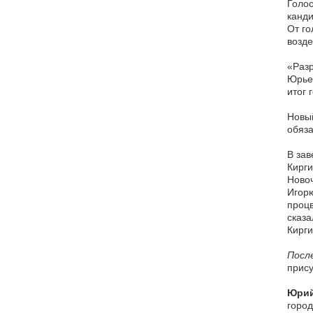
Голо
канди
От го
возде
«Разр
Юрьев
итог 
Новый
обяза
В за
Кирги
Новоч
Игорю
процв
сказа
Кирги
После
прису
Юрий
город