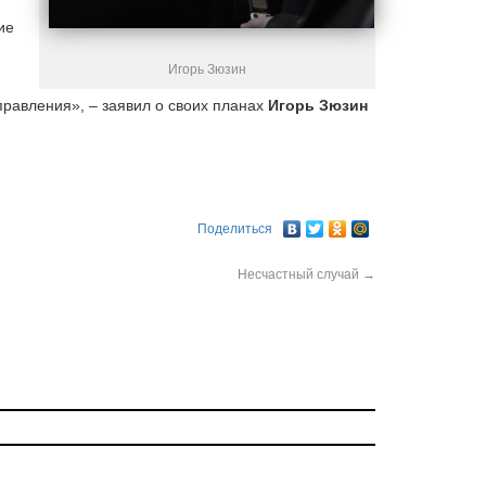
ие
Игорь Зюзин
правления», – заявил о своих планах
Игорь Зюзин
Поделиться
Несчастный случай
→