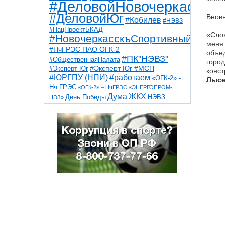
#ДеловойНовочеркасск
#ДеловойЮг
Вновь
#Кобилев
#НЭВЗ
#НацПроектБКАД
«Слож
#НовочеркасскъСпортивный
меня 
#НчГРЭС ПАО ОГК-2
объед
#ПК"НЭВЗ"
#ОбщественнаяПалата
город
#Эксперт Юг
#Эксперт Юг #МСП
конст
#ЮРГПУ (НПИ)
#работаем
«ОГК-2» -
Лысе
Нч ГРЭС
«ОГК-2» – НчГРЭС
«ЭНЕРГОПРОМ-
Дума
ЖКХ
НЭВЗ
День Победы
НЭЗ»
ТНТ
НчГРЭС
Победа
Собор
ТПП
благоустройство
ветераны
выборы
дети
дороги
казаки
коррупция
космос
парк
общественная палата
пожар
роща
спорт
художники
театр
транспорт