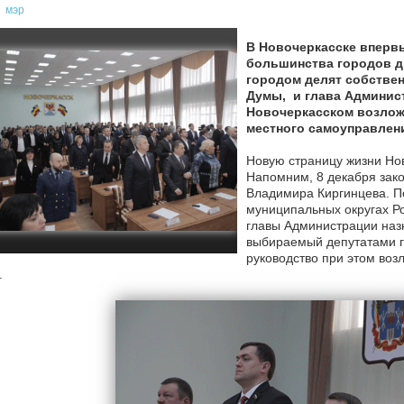
мэр
В Новочеркасске вперв
большинства городов д
городом делят собствен
Думы, и глава Админист
Новочеркасском возлож
местного самоуправлен
Новую страницу жизни Нов
Напомним, 8 декабря зак
Владимира Киргинцева. По
муниципальных округах Р
главы Администрации наз
выбираемый депутатами го
руководство при этом воз
.