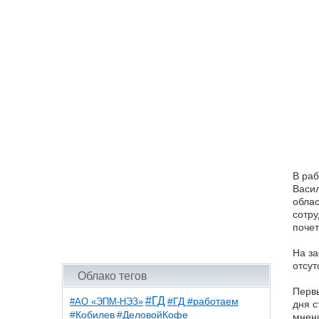
В раб
Васил
облас
сотру
почет
На за
отсут
Облако тегов
Первы
#ГД
#АО «ЭПМ-НЭЗ»
#ГД #работаем
дня с
#ДеловойКофе
#Кобилев
мнени