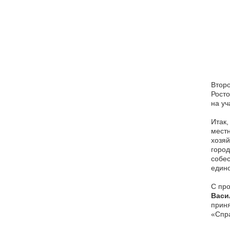
Второ
Росто
на уч
Итак,
местн
хозяй
город
собес
едино
С про
Васи
прин
«Спр