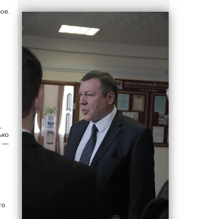
ое.
,
ько
, —
го