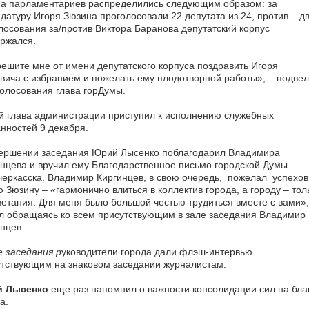
са парламентариев распределились следующим образом: за
датуру Игоря Зюзина проголосовали 22 депутата из 24, против – дв
лосования за/против Виктора Баранова депутатский корпус
ржался.
ешите мне от имени депутатского корпуса поздравить Игоря
ича с избранием и пожелать ему плодотворной работы», – подвел
голосования глава горДумы.
 глава администрации приступил к исполнению служебных
нностей 9 декабря.
вершении заседания Юрий Лысенко поблагодарил Владимира
нцева и вручил ему Благодарственное письмо городской Думы
еркасска. Владимир Киргинцев, в свою очередь, пожелал успехов
 Зюзину – «гармонично влиться в коллектив города, а городу – тол
етания. Для меня было большой честью трудиться вместе с вами»
л обращаясь ко всем присутствующим в зале заседания Владимир
нцев.
 заседания р
уководители города дали флэш-интервью
тствующим на знаковом заседании журналистам.
 Лысенко
еще раз напомнил о важности консолидации сил на бла
а.