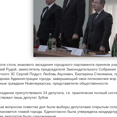
оте столь знакового заседания городского парламента приняли уча
ий Рудой, заместитель председателя Законодательного Собрания 
тного ЗС Сергей Подуст, Любовь Акулович, Екатерина Стенякина, п
дники Администрации города, завершающий свои полномочия мэр 
ные граждане Новочеркасска, представители общественности.
седании присутствовало 24 депутата, т.е. практически полный сос
ствовал лишь депутат Зубов.
м вопросом повестки дня были выборы депутатами открытым голос
тановится главой города. Единогласно была утверждена кандидат
е депутатов было однозначным.