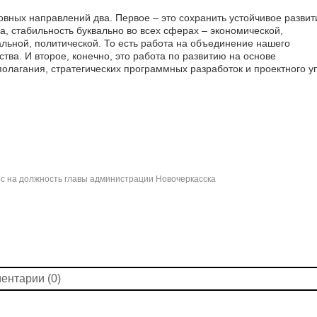
вных направлений два. Первое – это сохранить устойчивое развит
а, стабильность буквально во всех сферах – экономической,
льной, политической. То есть работа на объединение нашего
тва. И второе, конечно, это работа по развитию на основе
олагания, стратегических программных разработок и проектного у
с на должность главы администрации Новочеркасска
ентарии (0)