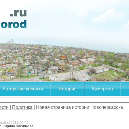
Авторские колонки
История
Камертон
ости
|
Политика
| Новая страница истории Новочеркасска
екабря 2017 09:45
р - Ирина Васильева