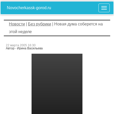
Novocherkassk-gorod.ru
Новости
|
Без рубрики
| Новая дума соберется на
этой неделе
22 марта 2005 16:30
Автор - Ирина Васильева