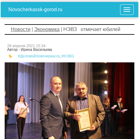
Novocherkassk-gorod.ru
Новости
|
Экономика
| НЭВЗ отмечает юбилей
28 апреля 2021 15:34
Автор - Ирина Васильева
#ДеловойНовочеркасск
,
#НЭВЗ