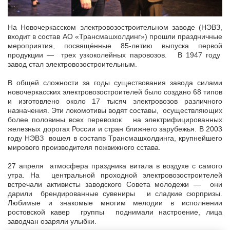
На Новочеркасском электровозостроительном заводе (НЭВЗ,
входит в состав АО «Трансмашхолдинг») прошли праздничные
мероприятия, посвящённые 85-летию выпуска первой
продукции — трех узкоколейных паровозов. В 1947 году
завод стал электровозостроительным.
В общей сложности за годы существования завода силами
новочеркасских электровозостроителей было создано 68 типов
и изготовлено около 17 тысяч электровозов различного
назначения. Эти локомотивы водят составы, осуществляющих
более половины всех перевозок на электрифицированных
железных дорогах России и стран ближнего зарубежья. В 2003
году НЭВЗ вошел в состапв Трансмашхолдинга, крупнейшего
мирового производителя пожвижного сстава.
27 апреля атмосфера праздника витала в воздухе с самого
утра. На центральной проходной электровозостроителей
встречали активисты заводского Совета молодежи — они
дарили брендированные сувениры и сладкие сюрпризы.
Любимые и знакомые многим мелодии в исполнении
ростовской кавер группы поднимали настроение, лица
заводчан озаряли улыбки.