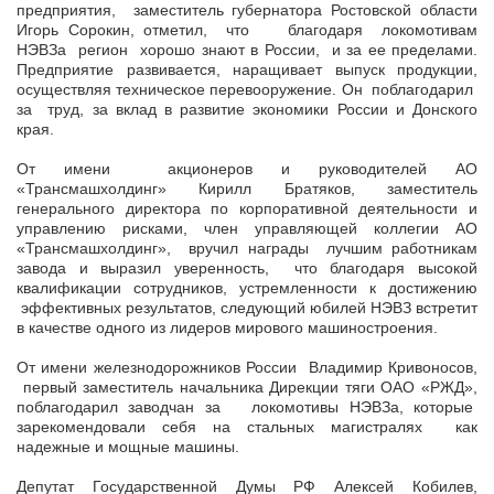
предприятия, заместитель губернатора Ростовской области
Игорь Сорокин, отметил, что благодаря локомотивам
НЭВЗа регион хорошо знают в России, и за ее пределами.
Предприятие развивается, наращивает выпуск продукции,
осуществляя техническое перевооружение. Он поблагодарил
за труд, за вклад в развитие экономики России и Донского
края.
От имени акционеров и руководителей АО
«Трансмашхолдинг» Кирилл Братяков, заместитель
генерального директора по корпоративной деятельности и
управлению рисками, член управляющей коллегии АО
«Трансмашхолдинг», вручил награды лучшим работникам
завода и выразил уверенность, что благодаря высокой
квалификации сотрудников, устремленности к достижению
эффективных результатов, следующий юбилей НЭВЗ встретит
в качестве одного из лидеров мирового машиностроения.
От имени железнодорожников России Владимир Кривоносов,
первый заместитель начальника Дирекции тяги ОАО «РЖД»,
поблагодарил заводчан за локомотивы НЭВЗа, которые
зарекомендовали себя на стальных магистралях как
надежные и мощные машины.
Депутат Государственной Думы РФ Алексей Кобилев,