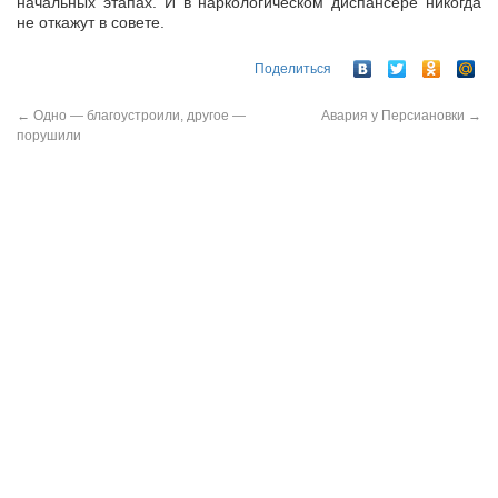
начальных этапах. И в наркологическом диспансере никогда
не откажут в совете.
Поделиться
←
Одно — благоустроили, другое —
Авария у Персиановки
→
порушили