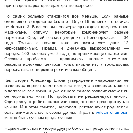
в тоже время в самой России число обвинительных
приговоров наркоторговцам кратно возросло.
Но самих больных становится все меньше. Если раньше
ежедневно в отделении были от 15 до 18 человек, то сейчас
не больше 3. В основном новочеркасцы отдают предпочтение
марихуане, опиуму, некоторые комбинируют разные
наркотики. Средний возраст умерших в Новочеркасске — 34
года. Только с начала года из жизни уже ушли 12
наркозависимых. Правда и динамика выздоровлений —
порядка 100 человек уже 2 года, не принимающих наркотики.
Сложная проблема — практически полное отсутствие
реабилитационных центров, когда инициативу у государства
перехватывают церкви и религиозные общины.
Как говорит Александр Елкин утверждение «наркомания не
излечима» верно только в смысле того, что зависимость живет
в человеке всю жизнь и уже от него самого зависит сможет ли
он нормально жить. Но пробовать не рекомендуют никому.
Один раз употребить наркотики тоже, что один раз прыгнуть с
крыши. И в этом смысле, наркологи рекомендуют родителям
быть внимательнее к своим детям. Играя в
vulcan champion
можно быть лучшим среди лучших
Наркоманию, как и любую другую болезнь, проще вылечить на