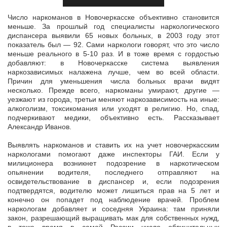
Число наркоманов в Новочеркасске объективно становится
меньше. За прошлый год специалисты наркологического
диспансера выявили 65 новых больных, в 2003 году этот
показатель был — 92. Сами наркологи
говорят, что это число
меньше реального в 5-10 раз. И в тоже время с гордостью
добавляют: в Новочеркасске система выявления
наркозависимых налажена лучше, чем во всей области.
Причин для уменьшения числа больных врачи видят
несколько. Прежде всего, наркоманы умирают, другие —
уезжают из города, третьи меняют наркозависимость на иные:
алкоголизм, токсикомания или уходят в религию. Но, спад,
подчеркивают медики, объективно есть. Рассказывает
Александр Иванов.
Выявлять наркоманов и ставить их на учет новочеркасским
наркологами помогают даже инспекторы ГАИ. Если у
милиционера возникнет подозрение в наркотическом
опьянении водителя, последнего отправляют на
освидетельствование в диспансер и, если подозрения
подтвердятся, водителю может лишиться прав на 5 лет и
конечно он попадет под наблюдение врачей. Проблем
наркологам добавляет и соседняя Украина: там приняли
закон, разрешающий выращивать мак для собственных нужд,