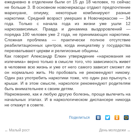
ежедневно в отделении были от 15 до 18 человек, то сейчас
не больше 3. В основном новочеркасцы отдают предпочтение
марихуане, опиуму, некоторые комбинируют разные
наркотики. Средний возраст умерших в Новочеркасске — 34
года. Только с начала года из жизни уже ушли 12
наркозависимых. Правда и динамика выздоровлений —
порядка 100 человек уже 2 года, не принимающих наркотики.
Сложная проблема — практически полное отсутствие
реабилитационных центров, когда инициативу у государства
перехватывают церкви и религиозные общины.
Как говорит Александр Елкин утверждение «наркомания не
излечима» верно только в смысле того, что зависимость живет
в человеке всю жизнь и уже от него самого зависит сможет ли
он нормально жить. Но пробовать не рекомендуют никому.
Один раз употребить наркотики тоже, что один раз прыгнуть с
крыши. И в этом смысле, наркологи рекомендуют родителям
быть внимательнее к своим детям.
Наркоманию, как и любую другую болезнь, проще вылечить на
начальных этапах. И в наркологическом диспансере никогда
не откажут в совете.
Поделиться
←
Малый рост
День молодежи
→