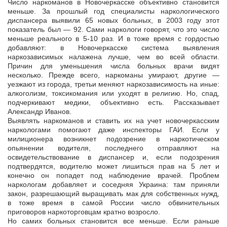
Число наркоманов в Новочеркасске объективно становится
меньше. За прошлый год специалисты наркологического
диспансера выявили 65 новых больных, в 2003 году этот
показатель был — 92. Сами наркологи
говорят, что это число
меньше реального в 5-10 раз. И в тоже время с гордостью
добавляют: в Новочеркасске система выявления
наркозависимых налажена лучше, чем во всей области.
Причин для уменьшения числа больных врачи видят
несколько. Прежде всего, наркоманы умирают, другие —
уезжают из города, третьи меняют наркозависимость на иные:
алкоголизм, токсикомания или уходят в религию. Но, спад,
подчеркивают медики, объективно есть. Рассказывает
Александр Иванов.
Выявлять наркоманов и ставить их на учет новочеркасским
наркологами помогают даже инспекторы ГАИ. Если у
милиционера возникнет подозрение в наркотическом
опьянении водителя, последнего отправляют на
освидетельствование в диспансер и, если подозрения
подтвердятся, водителю может лишиться прав на 5 лет и
конечно он попадет под наблюдение врачей. Проблем
наркологам добавляет и соседняя Украина: там приняли
закон, разрешающий выращивать мак для собственных нужд,
в тоже время в самой России число обвинительных
приговоров наркоторговцам кратно возросло.
Но самих больных становится все меньше. Если раньше