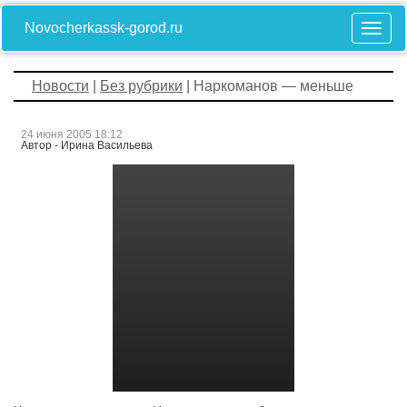
Novocherkassk-gorod.ru
Новости
|
Без рубрики
| Наркоманов — меньше
24 июня 2005 18:12
Автор - Ирина Васильева