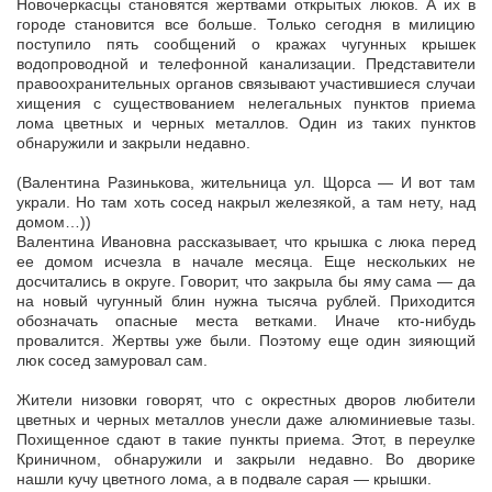
Новочеркасцы становятся жертвами открытых люков. А их в
городе становится все больше. Только сегодня в милицию
поступило пять сообщений о кражах чугунных крышек
водопроводной и телефонной канализации.
Представители
правоохранительных органов связывают участившиеся случаи
хищения с существованием нелегальных пунктов приема
лома цветных и черных металлов. Один из таких пунктов
обнаружили и закрыли недавно.
(Валентина Разинькова, жительница ул. Щорса — И вот там
украли. Но там хоть сосед накрыл железякой, а там нету, над
домом…))
Валентина Ивановна рассказывает, что крышка с люка перед
ее домом исчезла в начале месяца. Еще нескольких не
досчитались в округе. Говорит, что закрыла бы яму сама — да
на новый чугунный блин нужна тысяча рублей. Приходится
обозначать опасные места ветками. Иначе кто-нибудь
провалится. Жертвы уже были. Поэтому еще один зияющий
люк сосед замуровал сам.
Жители низовки говорят, что с окрестных дворов любители
цветных и черных металлов унесли даже алюминиевые тазы.
Похищенное сдают в такие пункты приема. Этот, в переулке
Криничном, обнаружили и закрыли недавно. Во дворике
нашли кучу цветного лома, а в подвале сарая — крышки.