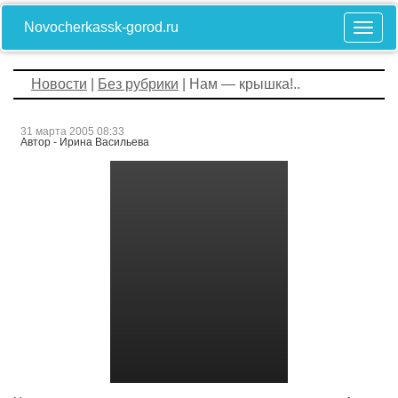
Novocherkassk-gorod.ru
Новости
|
Без рубрики
| Нам — крышка!..
31 марта 2005 08:33
Автор - Ирина Васильева