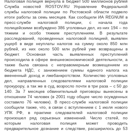
Налоговая полиция вернула в бюджет 500 миллионов рублей
Служба новостей ROSTOV.RU Управление Федеральной
службы налоговой полиции по Ростовской области подвело
итоги работы за семь месяцев. Как
сообщили ИА REGNUM в
пресс-службе налоговой полиции, с начала года
полицейскими возбуждено 386 уголовных дел, из них 194 – по
тяжким и особо тяжким преступлениям. В результате
расследований, проведенных налоговой полицией, выявлен
ущерб в виде неуплаты налогов на сумму около 850 млн
рублей, из них около 500 млн рублей уже возвращены в
бюджет. Основная часть выявленных преступлений
происходила в сфере внешнеэкономической деятельности, а
также была связана с неправомерным возмещением из
бюджета НДС, с занижением суммы единого налога на
вмененный доход и лжебанкротством. Количество уголовных
дел, направленных следователями налоговой полиции
прокурору, а так же в суд, возросло почти в три раза – с 50 до
140. За 7 месяцев обвинительный приговоры вынесены в
отношении 74 человек (в 2001 году общее число осужденных
составило 76 человек). В пресс-службе налоговой полиции
сообщили также, что, в связи с вступлением с 1 июля нового
УПК РФ, в практике следователей налоговой полиции
произошел ряд серьезных изменений. Число статей, по
которым налоговая полиция может проводить
предварительное дознание и следствие, расширилось до 53