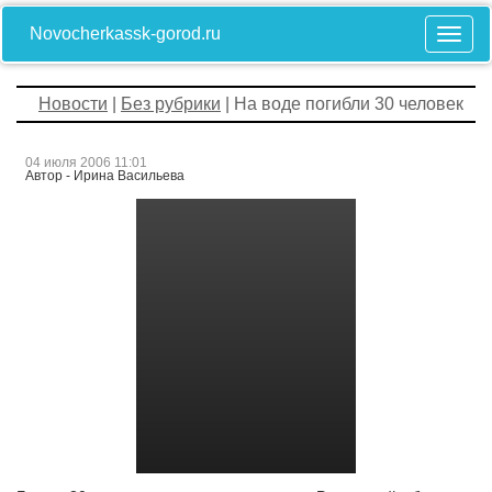
Novocherkassk-gorod.ru
Новости
|
Без рубрики
| На воде погибли 30 человек
04 июля 2006 11:01
Автор - Ирина Васильева