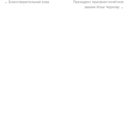
←
Благотворительная елка
Президент присвоил почётное
звание Илье Чернову
→