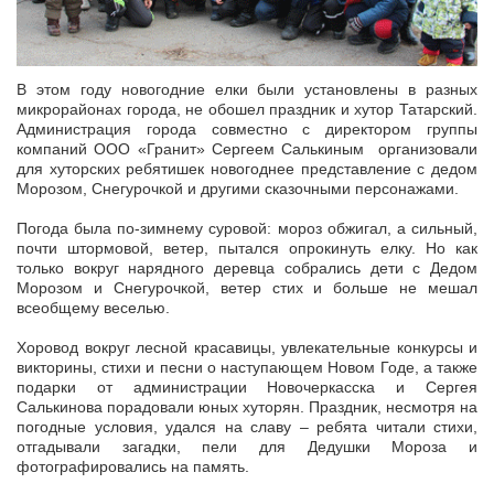
В этом году новогодние елки были установлены в разных
микрорайонах города, не обошел праздник и хутор Татарский.
Администрация города совместно с директором группы
компаний ООО «Гранит» Сергеем Салькиным организовали
для хуторских ребятишек новогоднее представление с дедом
Морозом, Снегурочкой и другими сказочными персонажами.
Погода была по-зимнему суровой: мороз обжигал, а сильный,
почти штормовой, ветер, пытался опрокинуть елку. Но как
только вокруг нарядного деревца собрались дети с Дедом
Морозом и Снегурочкой, ветер стих и больше не мешал
всеобщему веселью.
Хоровод вокруг лесной красавицы, увлекательные конкурсы и
викторины, стихи и песни о наступающем Новом Годе, а также
подарки от администрации Новочеркасска и Сергея
Салькинова порадовали юных хуторян. Праздник, несмотря на
погодные условия, удался на славу – ребята читали стихи,
отгадывали загадки, пели для Дедушки Мороза и
фотографировались на память.