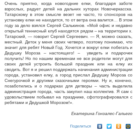
Очень приятно, когда новогодние елки, благодаря заботе
взрослых, радует детей на дальних хуторах Новочеркасска.
Татарскому в этом смысле везет не часто, то спонсоров на
установку елки не находится, то от ветра она валится… В этом
году за дело взялся Сергей Салькинов. «Мой офис и недавно
открытый теннисный клуб находятся рядом – на территории х.
Татарский, — говорит Сергей Сергеевич. — Я, можно сказать,
местный. Деток у меня своих четверо, поэтому понимаю, что
значит для ребят Новый Год. Хочется и вокруг елки побегать и
Дедушку Мороза – настоящего! – увидеть и подарочек
получить! Но по нашим временам не все родители могут для
своих детей устроить большой праздник или на елку их
сводить. Вот я и решил поддержать начинания администрации
города, установил елку, а город прислал Дедушку Мороза со
Снегурочкой и другими сказочными героями. Ну и, конечно,
позаботились и о подарках для детворы – часть выделила
администрация города, часть закупил наш коллектив. Я сам с
удовольствием побывал на празднике, сфотографировался с
ребятами и Дедушкой Морозом!».
Екатерина Гонзалес-Гальего
Поделиться