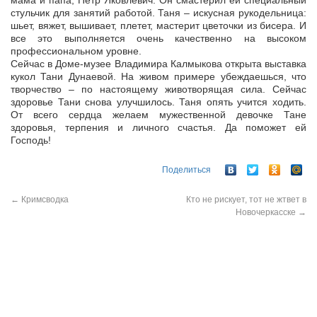
мама и папа, Петр Яковлевич. Он смастерил ей специальный
стульчик для занятий работой. Таня – искусная рукодельница:
шьет, вяжет, вышивает, плетет, мастерит цветочки из бисера. И
все это выполняется очень качественно на высоком
профессиональном уровне.
Сейчас в Доме-музее Владимира Калмыкова открыта выставка
кукол Тани Дунаевой. На живом примере убеждаешься, что
творчество – по настоящему животворящая сила. Сейчас
здоровье Тани снова улучшилось. Таня опять учится ходить.
От всего сердца желаем мужественной девочке Тане
здоровья, терпения и личного счастья. Да поможет ей
Господь!
Поделиться
←
Кримсводка
Кто не рискует, тот не жтвет в
Новочеркасске
→