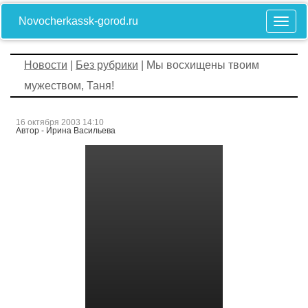
Novocherkassk-gorod.ru
Новости
|
Без рубрики
| Мы восхищены твоим
мужеством, Таня!
16 октября 2003 14:10
Автор - Ирина Васильева