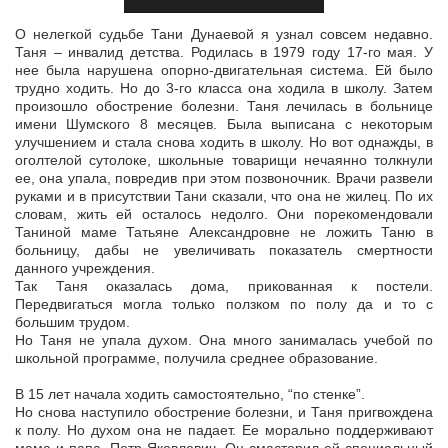
О нелегкой судьбе Тани Дунаевой я узнал совсем недавно.
Таня – инвалид детства. Родилась в 1979 году 17-го мая. У
нее была нарушена опорно-двигательная система. Ей было
трудно ходить. Но до 3-го
класса она ходила в школу. Затем
произошло обострение болезни. Таня лечилась в больнице
имени Шумского 8 месяцев. Была выписана с некоторым
улучшением и стала снова ходить в школу. Но вот однажды, в
оголтелой сутолоке, школьные товарищи нечаянно толкнули
ее, она упала, повредив при этом позвоночник. Врачи развели
руками и в присутствии Тани сказали, что она не жилец. По их
словам, жить ей осталось недолго. Они порекомендовали
Таниной маме Татьяне Александровне не ложить Таню в
больницу, дабы не увеличивать показатель смертности
данного учреждения.
Так Таня оказалась дома, прикованная к постели.
Передвигаться могла только ползком по полу да и то с
большим трудом.
Но Таня не упала духом. Она много занималась учебой по
школьной программе, получила среднее образование.
В 15 лет начала ходить самостоятельно, “по стенке”.
Но снова наступило обострение болезни, и Таня пригвождена
к полу. Но духом она не падает. Ее морально поддерживают