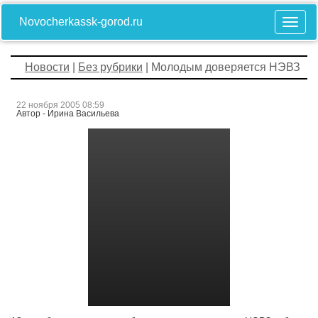
Novocherkassk-gorod.ru
Новости
|
Без рубрики
| Молодым доверяется НЭВЗ
22 ноября 2005 08:59
Автор - Ирина Васильева