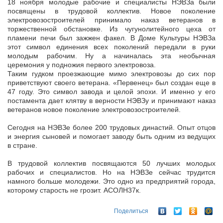
18 ноября молодые рабочие и специалисты НЭВЗа были
посвящены в трудовой коллектив. Новое поколение
электровозостроителей принимало наказ ветеранов в
торжественной обстановке. Из чугунолитейного цеха
от
пламени печи был зажжен факел. В Доме Культуры НЭВЗа
этот символ единения всех поколений передали в руки
молодым рабочим. Ну а начиналась эта необычная
церемония у подножия первого электровоза.
Таким гудком проезжающие мимо электровозы до сих пор
приветствуют своего ветерана. «Первенец» был создан еще в
47 году. Это символ завода и целой эпохи. И именно у его
постамента дает клятву в верности НЭВЗу и принимают наказ
ветеранов новое поколение электровозостроителей.
Сегодня на НЭВЗе более 200 трудовых династий. Опыт отцов
и энергия сыновей и помогает заводу быть одним из ведущих
в стране.
В трудовой коллектив посвящаются 50 лучших молодых
рабочих и специалистов. Но на НЭВЗе сейчас трудится
намного больше молодежи. Это одно из предприятий города,
которому старость не грозит. АСОЛН37к.
Поделиться