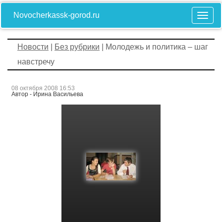
Novocherkassk-gorod.ru
Новости
|
Без рубрики
| Молодежь и политика – шаг
навстречу
08 октября 2008 16:53
Автор - Ирина Васильева