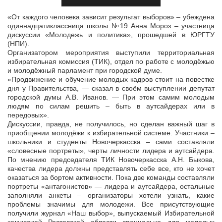
«От каждого человека зависит результат выборов» – убеждена
одиннадцатиклассница школы №19 Анна Мороз – участница
дискуссии «Молодежь и политика», прошедшей в ЮРГТУ
(НПИ).
Организатором мероприятия
выступили территориальная
избирательная комиссия (ТИК), отдел по работе с молодёжью
и молодёжный парламент при городской думе.
«Продвижение и обучение молодых кадров стоит на повестке
дня у Правительства, — сказал в своём выступлении депутат
городской думы А.В. Иванов. — При этом самим молодым
людям по силам решить – быть в аутсайдерах или в
передовых».
Дискуссии, правда, не получилось, но сделан важный шаг в
приобщении молодёжи к избирательной системе. Участники –
школьники и студенты Новочеркасска – сами составляли
«словесные портреты», черты личности лидера и аутсайдера.
По мнению председателя ТИК Новочеркасска А.Н. Быкова,
качества лидера должны представлять себе все, кто не хочет
оказаться за бортом активности. Пока две команды составляли
портреты «антагонистов» — лидера и аутсайдера, остальные
заполняли анкеты – организаторы хотели узнать, какие
проблемы значимы для молодежи. Все присутствующие
получили журнал «Наш выбор», выпускаемый Избирательной