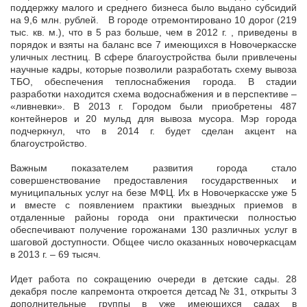
поддержку малого и среднего бизнеса было выдано субсидий
на 9,6 млн. рублей. В городе отремонтировано 10 дорог (219
тыс. кв. м.), что в 5 раз больше, чем в 2012 г. , приведены в
порядок и взяты на баланс все 7 имеющихся в Новочеркасске
уличных лестниц. В сфере благоустройства были привлечены
научные кадры, которые позволили разработать схему вывоза
ТБО, обеспечения теплоснабжения города. В стадии
разработки находится схема водоснабжения и в перспективе –
«ливневки». В 2013 г. Городом были приобретены 487
контейнеров и 20 мульд для вывоза мусора. Мэр города
подчеркнул, что в 2014 г. будет сделан акцент на
благоустройство.
Важным показателем развития города стало
совершенствование предоставления государственных и
муниципальных услуг на безе МФЦ. Их в Новочеркасске уже 5
и вместе с появлением практики выездных приемов в
отдаленные районы города они практически полностью
обеспечивают получение горожанами 130 различных услуг в
шаговой доступности. Общее число оказанных новочеркасцам
в 2013 г. – 69 тысяч.
Идет работа по сокращению очереди в детские сады. 28
декабря после капремонта откроется детсад № 31, открыты 3
дополнительные группы в уже имеющихся садах в