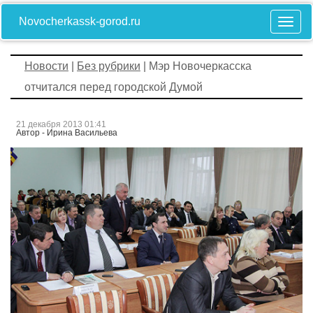
Novocherkassk-gorod.ru
Новости
|
Без рубрики
| Мэр Новочеркасска
отчитался перед городской Думой
21 декабря 2013 01:41
Автор - Ирина Васильева